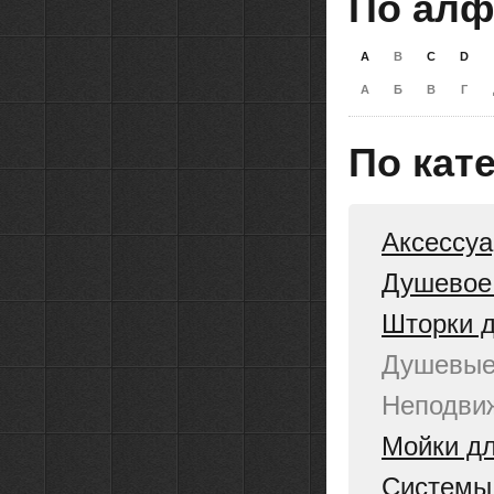
По алф
A
B
C
D
А
Б
В
Г
По кат
Аксессу
Душевое
Шторки 
Душевые
Неподви
Мойки дл
Системы