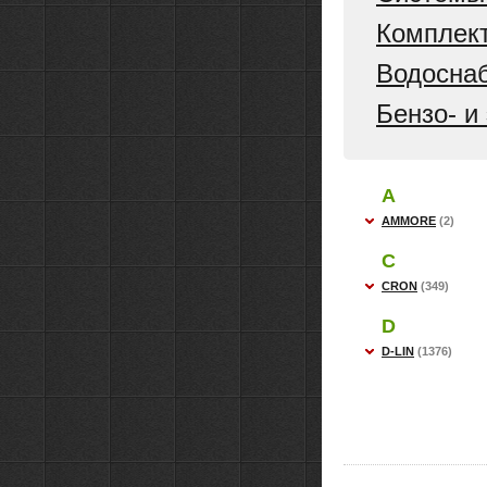
Комплек
Водосна
Бензо- и
A
AMMORE
(2)
C
CRON
(349)
D
D-LIN
(1376)