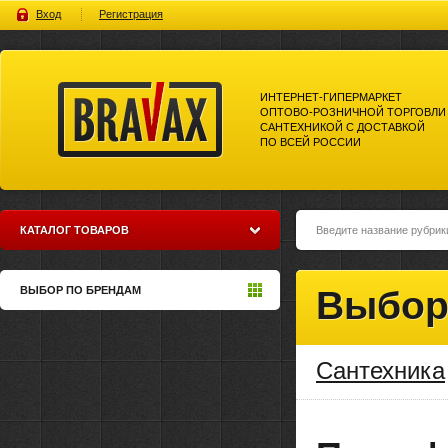
Вход
Регистрация
ИНТЕРНЕТ-ГИПЕРМАРКЕТ
ОПТОВО-РОЗНИЧНОЙ ТОРГОВЛИ
САНТЕХНИКОЙ С ДОСТАВКОЙ
ПО ВСЕЙ РОССИИ
Bravax Интернет-гипермаркет
оптово-розничной торговли
сантехникой с доставкой по
всей россии
КАТАЛОГ ТОВАРОВ
ВЫБОР ПО БРЕНДАМ
Выбор
Сантехника