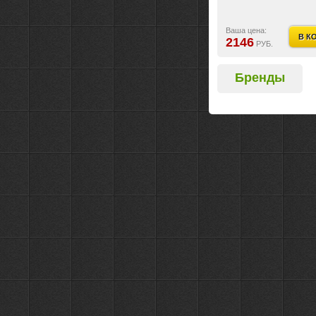
Ваша цена:
В К
2146
РУБ.
Бренды