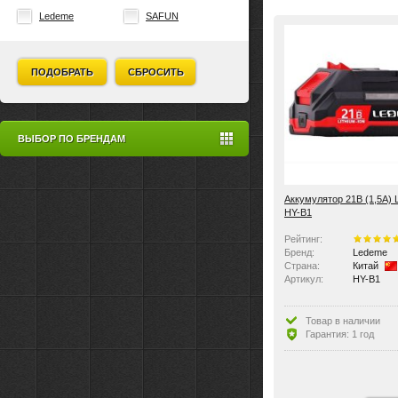
Ledeme
SAFUN
ПОДОБРАТЬ
СБРОСИТЬ
ВЫБОР ПО БРЕНДАМ
Аккумулятор 21В (1,5А)
HY-B1
Рейтинг:
Бренд:
Ledeme
Страна:
Китай
Артикул:
HY-B1
Товар в наличии
Гарантия: 1 год