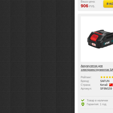
Ваша цена:
В К
906
РУБ.
Аккумулятор для
электроинструментов S
SF8M159
Рейтинг:
Бренд:
SAFUN
Страна:
Китай
Артикул:
SF8M159
Товар в наличии
Гарантия: 1 год