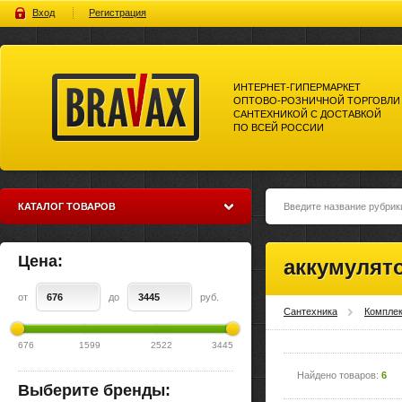
Вход
Регистрация
ИНТЕРНЕТ-ГИПЕРМАРКЕТ
ОПТОВО-РОЗНИЧНОЙ ТОРГОВЛИ
САНТЕХНИКОЙ С ДОСТАВКОЙ
ПО ВСЕЙ РОССИИ
Bravax Интернет-гипермаркет
оптово-розничной торговли
сантехникой с доставкой по
всей россии
КАТАЛОГ ТОВАРОВ
Цена:
аккумулят
от
до
руб.
Сантехника
Компле
676
1599
2522
3445
Найдено товаров:
6
Выберите бренды: