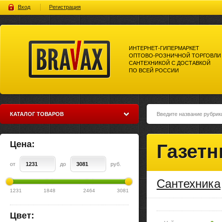
Вход
Регистрация
ИНТЕРНЕТ-ГИПЕРМАРКЕТ
ОПТОВО-РОЗНИЧНОЙ ТОРГОВЛИ
САНТЕХНИКОЙ С ДОСТАВКОЙ
ПО ВСЕЙ РОССИИ
Bravax Интернет-гипермаркет
оптово-розничной торговли
сантехникой с доставкой по
всей россии
КАТАЛОГ ТОВАРОВ
Цена:
Газет
от
до
руб.
Сантехника
1231
1848
2464
3081
Цвет: