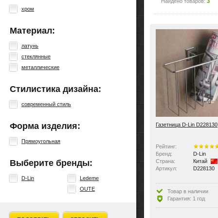
Найдено товаров:
3
хром
Материал:
латунь
стеклянные
металлические
Стилистика дизайна:
современный стиль
Форма изделия:
Газетница D-Lin D228130
Прямоугольная
Рейтинг:
Бренд:
D-Lin
Выберите бренды:
Страна:
Китай
Артикул:
D228130
D-Lin
Ledeme
OUTE
Товар в наличии
Гарантия: 1 год