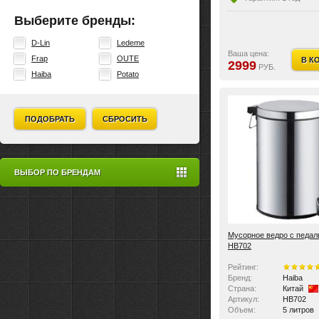
Выберите бренды:
D-Lin
Ledeme
Ваша цена:
Frap
OUTE
В К
2999
РУБ.
Haiba
Potato
ПОДОБРАТЬ
СБРОСИТЬ
ВЫБОР ПО БРЕНДАМ
Мусорное ведро с педал
HB702
Рейтинг:
Бренд:
Haiba
Страна:
Китай
Артикул:
HB702
Объем:
5 литров