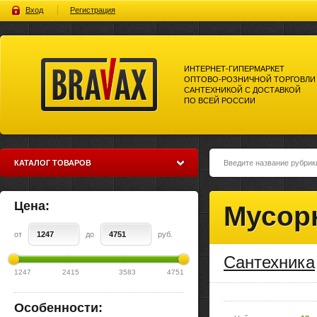
Вход
Регистрация
ИНТЕРНЕТ-ГИПЕРМАРКЕТ
ОПТОВО-РОЗНИЧНОЙ ТОРГОВЛИ
САНТЕХНИКОЙ С ДОСТАВКОЙ
ПО ВСЕЙ РОССИИ
Bravax Интернет-гипермаркет
оптово-розничной торговли
сантехникой с доставкой по
всей россии
КАТАЛОГ ТОВАРОВ
Цена:
Мусор
от
до
руб.
Сантехника
1247
2415
3583
4751
Особенности: