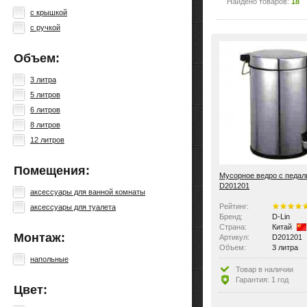
Найдено товаров:
18
с крышкой
с ручкой
Объем:
3 литра
5 литров
6 литров
8 литров
12 литров
Помещения:
Мусорное ведро с педал
D201201
аксессуары для ванной комнаты
Рейтинг:
аксессуары для туалета
Бренд:
D-Lin
Страна:
Китай
Монтаж:
Артикул:
D201201
Объем:
3 литра
напольные
Товар в наличии
Гарантия: 1 год
Цвет: