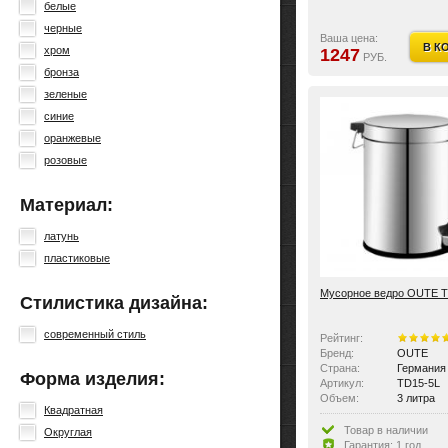
белые
черные
Ваша цена:
В К
хром
1247
РУБ.
бронза
зеленые
синие
оранжевые
розовые
Материал:
латунь
пластиковые
Мусорное ведро OUTE T
Стилистика дизайна:
современный стиль
Рейтинг:
Бренд:
OUTE
Страна:
Германия
Форма изделия:
Артикул:
TD15-5L
Объем:
3 литра
Квадратная
Товар в наличии
Округлая
Гарантия: 1 год