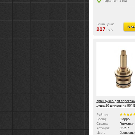
Гарантия: 1 год
Ваша цена:
В К
207
РУБ.
Кран-букса для переклю
душа 20 шлицов на 90° 
G52-7
Рейтинг:
Бренд:
Gappo
Страна:
Германия
Артикул:
G52-7
Цвет:
бронзовы