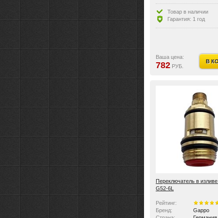
Материал:
латунь, к
Товар в наличии
Гарантия: 1 год
Ваша цена:
В К
782
РУБ.
Переключатель в излив
G52-6L
Рейтинг:
Бренд:
Gappo
Страна:
Германия