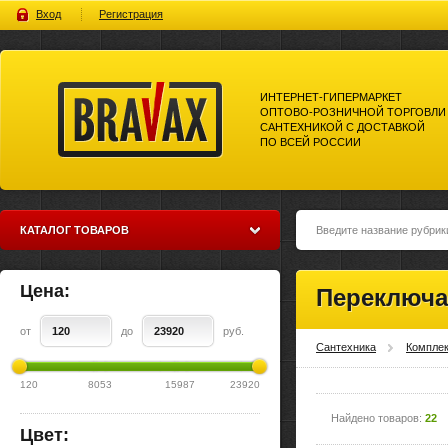
Вход
Регистрация
ИНТЕРНЕТ-ГИПЕРМАРКЕТ
ОПТОВО-РОЗНИЧНОЙ ТОРГОВЛИ
САНТЕХНИКОЙ С ДОСТАВКОЙ
ПО ВСЕЙ РОССИИ
Bravax Интернет-гипермаркет
оптово-розничной торговли
сантехникой с доставкой по
всей россии
КАТАЛОГ ТОВАРОВ
Цена:
Переключа
от
до
руб.
Сантехника
Компле
120
8053
15987
23920
Найдено товаров:
22
Цвет: