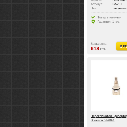
Артикул:
G52-6L
Цвет:
латунные
Размер:
Переключ
Материал:
металлич
Товар в наличии
Гарантия: 1 год
Ваша цена:
В К
618
РУБ.
Переключатель диверто
Shevanik SF68-1