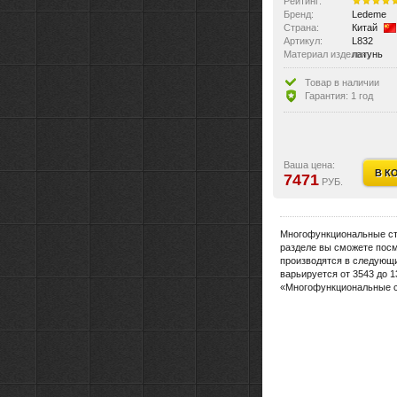
Рейтинг:
Бренд:
Ledeme
Страна:
Китай
Артикул:
L832
Материал изделия:
латунь
Размер:
Высота ст
Тип крепления:
без крепл
Товар в наличии
Оснащение:
бумагодер
Гарантия: 1 год
Ваша цена:
В К
7471
РУБ.
Многофункциональные сто
разделе вы сможете посм
производятся в следующи
варьируется от 3543 до 
«Многофункциональные ст