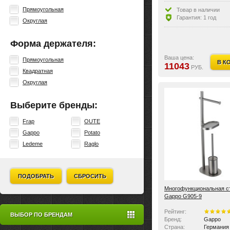
Тип крепления:
без крепл
Оснащение:
бумагодер
Прямоугольная
Товар в наличии
Особенности:
регулиро
Гарантия: 1 год
Округлая
Форма держателя:
Ваша цена:
Прямоугольная
В К
11043
РУБ.
Квадратная
Округлая
Выберите бренды:
Frap
OUTE
Gappo
Potato
Ledeme
Raglo
ПОДОБРАТЬ
СБРОСИТЬ
Многофункциональная с
Gappo G905-9
Рейтинг:
ВЫБОР ПО БРЕНДАМ
Бренд:
Gappo
Страна:
Германия