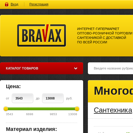
Вход
Регистрация
ИНТЕРНЕТ-ГИПЕРМАРКЕТ
ОПТОВО-РОЗНИЧНОЙ ТОРГОВЛИ
САНТЕХНИКОЙ С ДОСТАВКОЙ
ПО ВСЕЙ РОССИИ
Bravax Интернет-гипермаркет
оптово-розничной торговли
сантехникой с доставкой по
всей россии
КАТАЛОГ ТОВАРОВ
Цена:
Много
от
до
руб.
Сантехника
3543
6698
9853
13008
Материал изделия: