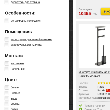
держатель для стакана
Ваша цена:
В К
Особенности:
10455
РУБ.
регулировка положения
Помещения:
аксессуары для ванной комнаты
аксессуары для туалета
Монтаж:
настенные
напольные
Многофункциональная с
Raglo R300.31.09
Цвет:
Рейтинг:
Бренд:
Raglo
белые
Страна:
Китай
черные
Артикул:
R300.31.0
Материал изделия:
нержавею
хром
Размер:
(44,5x28,
бронза
Тип крепления:
без крепл
Товар в наличии
Оснащение:
бумагодер
сатин
Гарантия: 7 лет