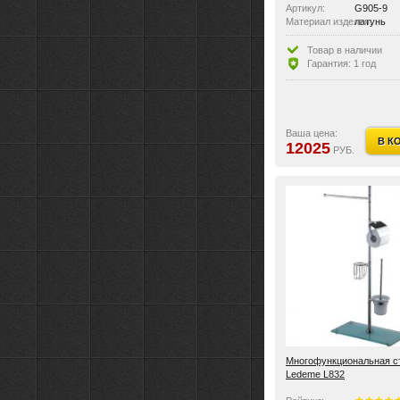
Артикул:
G905-9
Материал изделия:
латунь
Размер:
500x270x
Тип крепления:
без крепл
Товар в наличии
Оснащение:
бумагодер
Гарантия: 1 год
Особенности:
регулиро
Ваша цена:
В К
12025
РУБ.
Многофункциональная с
Ledeme L832