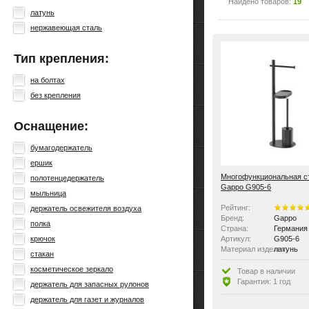
Найдено товаров:
19
латунь
нержавеющая сталь
Тип крепления:
на болтах
без крепления
Оснащение:
бумагодержатель
ершик
Многофункциональная с
полотенцедержатель
Gappo G905-6
мыльница
Рейтинг:
держатель освежителя воздуха
Бренд:
Gappo
полка
Страна:
Германия
крючок
Артикул:
G905-6
Материал изделия:
латунь
стакан
Размер:
500x270x
косметическое зеркало
Тип крепления:
без крепл
Товар в наличии
Оснащение:
бумагодер
Гарантия: 1 год
держатель для запасных рулонов
Особенности:
регулиро
держатель для газет и журналов