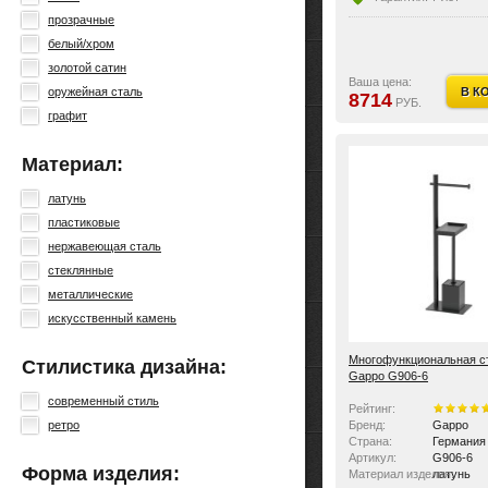
прозрачные
белый/хром
золотой сатин
Ваша цена:
оружейная сталь
В К
8714
РУБ.
графит
Материал:
латунь
пластиковые
нержавеющая сталь
стеклянные
металлические
искусственный камень
Многофункциональная с
Стилистика дизайна:
Gappo G906-6
современный стиль
Рейтинг:
ретро
Бренд:
Gappo
Страна:
Германия
Артикул:
G906-6
Форма изделия:
Материал изделия:
латунь