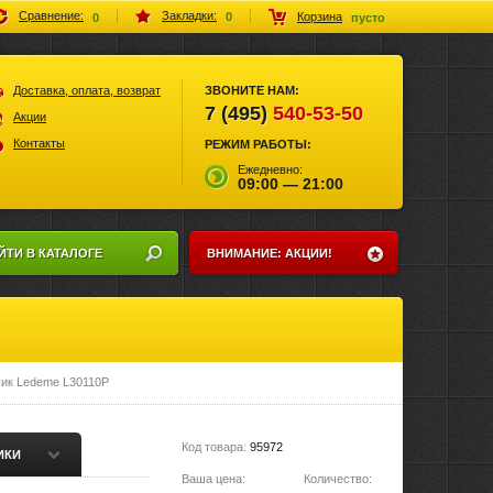
Закладки:
Сравнение:
Корзина
0
0
пусто
Доставка, оплата, возврат
ЗВОНИТЕ НАМ:
7 (495)
540-53-50
Акции
Контакты
РЕЖИМ РАБОТЫ:
Ежедневно:
09:00 — 21:00
ЙТИ В КАТАЛОГЕ
ВНИМАНИЕ: АКЦИИ!
ик Ledeme L30110P
Код товара:
95972
ИКИ
Ваша цена:
Количество: