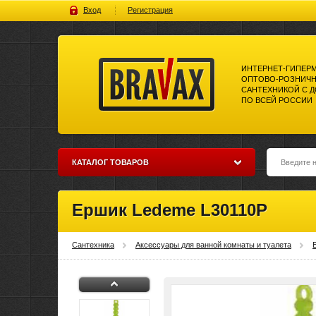
Вход
Регистрация
ИНТЕРНЕТ-ГИПЕР
ОПТОВО-РОЗНИЧН
САНТЕХНИКОЙ С 
ПО ВСЕЙ РОССИИ
Bravax Интернет-гипермаркет
оптово-розничной торговли
сантехникой с доставкой по
всей россии
КАТАЛОГ ТОВАРОВ
Ершик Ledeme L30110P
Сантехника
Аксессуары для ванной комнаты и туалета