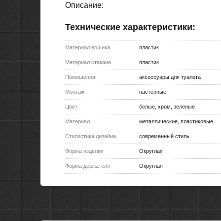
Описание:
Технические характеристики:
Материал ершика
пластик
Материал стакана
пластик
Помещения
аксессуары для туалета
Монтаж
настенные
Цвет
белые, хром, зеленые
Материал
металлические, пластиковые
Стилистика дизайна
современный стиль
Форма изделия
Округлая
Форма держателя
Округлая