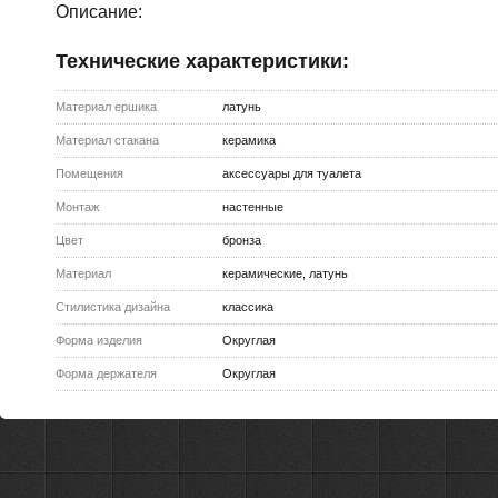
Описание:
Технические характеристики:
Материал ершика
латунь
Материал стакана
керамика
Помещения
аксессуары для туалета
Монтаж
настенные
Цвет
бронза
Материал
керамические, латунь
Стилистика дизайна
классика
Форма изделия
Округлая
Форма держателя
Округлая