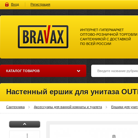
Вход
Регистрация
ИНТЕРНЕТ-ГИПЕРМАРКЕТ
ОПТОВО-РОЗНИЧНОЙ ТОРГОВЛИ
САНТЕХНИКОЙ С ДОСТАВКОЙ
ПО ВСЕЙ РОССИИ
Bravax Интернет-гипермаркет
оптово-розничной торговли
сантехникой с доставкой по
всей россии
КАТАЛОГ ТОВАРОВ
Настенный ершик для унитаза OUT
Сантехника
Аксессуары для ванной комнаты и туалета
Ершики для унит