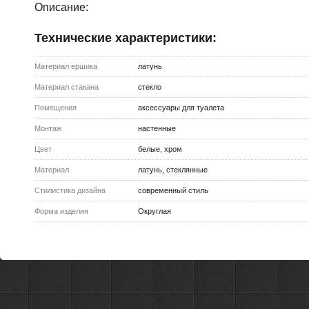
Описание:
Технические характеристики:
Материал ершика
латунь
Материал стакана
стекло
Помещения
аксессуары для туалета
Монтаж
настенные
Цвет
белые, хром
Материал
латунь, стеклянные
Стилистика дизайна
современный стиль
Форма изделия
Округлая