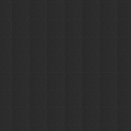
Напольный ершик для унитаза
0
ПЕР
РУБ.
Haiba HB906