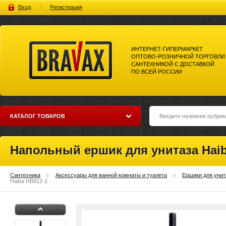
Вход
Регистрация
ИНТЕРНЕТ-ГИПЕРМАРКЕТ
ОПТОВО-РОЗНИЧНОЙ ТОРГОВЛИ
САНТЕХНИКОЙ С ДОСТАВКОЙ
ПО ВСЕЙ РОССИИ
Bravax Интернет-гипермаркет
оптово-розничной торговли
сантехникой с доставкой по
всей россии
КАТАЛОГ ТОВАРОВ
Напольный ершик для унитаза Haib
Сантехника
Аксессуары для ванной комнаты и туалета
Ершики для унит
Haiba HB912-2