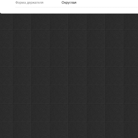
Форма держателя
Округлая