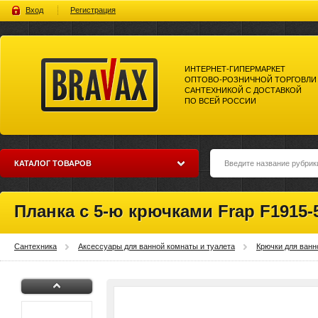
Вход
Регистрация
ИНТЕРНЕТ-ГИПЕРМАРКЕТ
ОПТОВО-РОЗНИЧНОЙ ТОРГОВЛИ
САНТЕХНИКОЙ С ДОСТАВКОЙ
ПО ВСЕЙ РОССИИ
Bravax Интернет-гипермаркет
оптово-розничной торговли
сантехникой с доставкой по
всей россии
КАТАЛОГ ТОВАРОВ
Планка с 5-ю крючками Frap F1915-
Сантехника
Аксессуары для ванной комнаты и туалета
Крючки для ванн