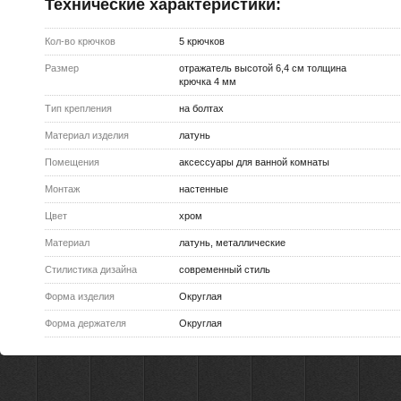
1054
Крючок Haiba HB1605-3
Технические характеристики:
ПЕ
РУБ.
Кол-во крючков
5 крючков
Размер
отражатель высотой 6,4 см толщина
489
Крючок Haiba HB1605-2
ПЕ
РУБ.
крючка 4 мм
Тип крепления
на болтах
Материал изделия
латунь
465
Крючок Haiba HB1605-1
ПЕ
РУБ.
Помещения
аксессуары для ванной комнаты
Монтаж
настенные
Цвет
хром
Материал
латунь, металлические
Стилистика дизайна
современный стиль
Форма изделия
Округлая
Форма держателя
Округлая