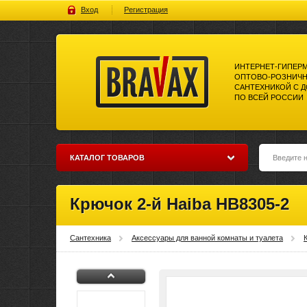
Вход
Регистрация
ИНТЕРНЕТ-ГИПЕР
ОПТОВО-РОЗНИЧН
САНТЕХНИКОЙ С 
ПО ВСЕЙ РОССИИ
Bravax Интернет-гипермаркет
оптово-розничной торговли
сантехникой с доставкой по
всей россии
КАТАЛОГ ТОВАРОВ
Крючок 2-й Haiba HB8305-2
Сантехника
Аксессуары для ванной комнаты и туалета