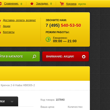
Закладки:
Сравнение:
Корзина
0
0
пусто
Доставка, оплата, возврат
ЗВОНИТЕ НАМ:
7 (495)
540-53-50
Акции
Контакты
РЕЖИМ РАБОТЫ:
Ежедневно:
09:00 — 21:00
ЙТИ В КАТАЛОГЕ
ВНИМАНИЕ: АКЦИИ!
Крючок 2-й Haiba HB8305-2
Код товара:
107840
ИКИ
Ваша цена:
Количество: