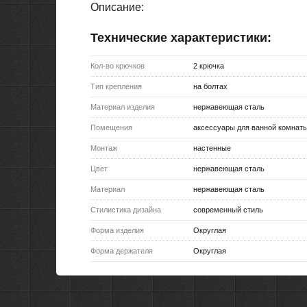
Описание:
Технические характеристики:
Кол-во крючков
2 крючка
Тип крепления
на болтах
Материал изделия
нержавеющая сталь
Помещения
аксессуары для ванной комнат
Монтаж
настенные
Цвет
нержавеющая сталь
Материал
нержавеющая сталь
Стилистика дизайна
современный стиль
Форма изделия
Округлая
Форма держателя
Округлая