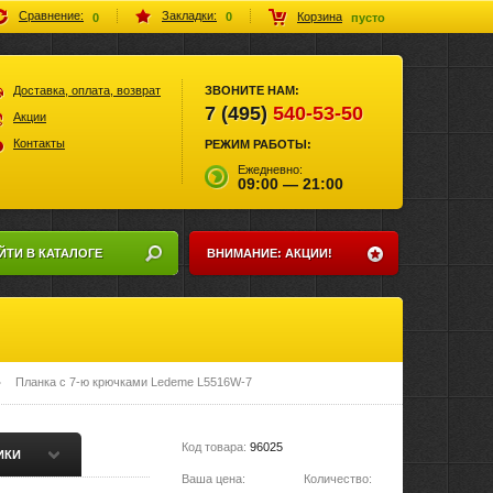
Закладки:
Сравнение:
Корзина
0
0
пусто
Доставка, оплата, возврат
ЗВОНИТЕ НАМ:
7 (495)
540-53-50
Акции
Контакты
РЕЖИМ РАБОТЫ:
Ежедневно:
09:00 — 21:00
ЙТИ В КАТАЛОГЕ
ВНИМАНИЕ: АКЦИИ!
Планка с 7-ю крючками Ledeme L5516W-7
Код товара:
96025
ИКИ
Ваша цена:
Количество: