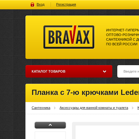
Вход
Регистрация
ИНТЕРНЕТ-ГИПЕР
ОПТОВО-РОЗНИЧН
САНТЕХНИКОЙ С 
ПО ВСЕЙ РОССИИ
Bravax Интернет-гипермаркет
оптово-розничной торговли
сантехникой с доставкой по
всей россии
КАТАЛОГ ТОВАРОВ
Планка с 7-ю крючками Led
Сантехника
Аксессуары для ванной комнаты и туалета