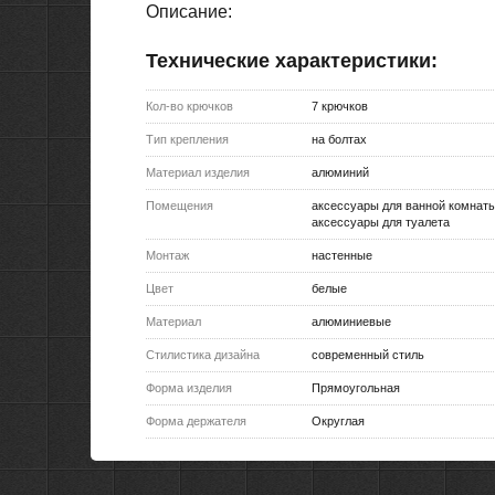
Описание:
Технические характеристики:
Кол-во крючков
7 крючков
Тип крепления
на болтах
Материал изделия
алюминий
Помещения
аксессуары для ванной комнаты
аксессуары для туалета
Монтаж
настенные
Цвет
белые
Материал
алюминиевые
Стилистика дизайна
современный стиль
Форма изделия
Прямоугольная
Форма держателя
Округлая