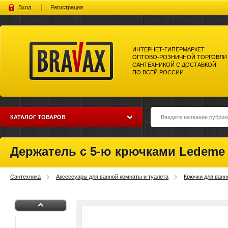
Вход
Регистрация
ИНТЕРНЕТ-ГИПЕРМАРКЕТ
ОПТОВО-РОЗНИЧНОЙ ТОРГОВЛИ
САНТЕХНИКОЙ С ДОСТАВКОЙ
ПО ВСЕЙ РОССИИ
Bravax Интернет-гипермаркет
оптово-розничной торговли
сантехникой с доставкой по
всей россии
КАТАЛОГ ТОВАРОВ
Держатель с 5-ю крючками Ledeme 
Сантехника
Аксессуары для ванной комнаты и туалета
Крючки для ванн