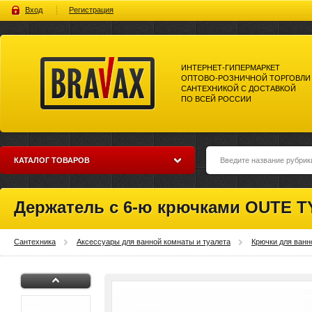
Вход
Регистрация
ИНТЕРНЕТ-ГИПЕРМАРКЕТ
ОПТОВО-РОЗНИЧНОЙ ТОРГОВЛИ
САНТЕХНИКОЙ С ДОСТАВКОЙ
ПО ВСЕЙ РОССИИ
Bravax Интернет-гипермаркет
оптово-розничной торговли
сантехникой с доставкой по
всей россии
КАТАЛОГ ТОВАРОВ
Держатель с 6-ю крючками OUTE T
Сантехника
Аксессуары для ванной комнаты и туалета
Крючки для ванн