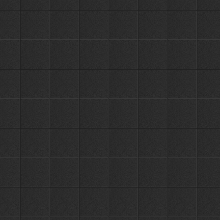
с 6-ю
4571
крючками
12 крючков
ПЕРЕЙТИ
РУБ.
OUTE
TY51G-6
Планка с
4-мя
3123
крючками
8 крючков
ПЕРЕЙТИ
РУБ.
OUTE
TY58G-4
Планка с
5-ю
3782
крючками
10 крючков
ПЕРЕЙТИ
РУБ.
OUTE
TY58G-5