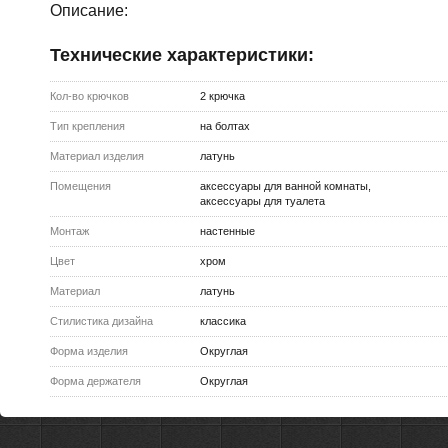
Описание:
Технические характеристики:
Кол-во крючков
2 крючка
Тип крепления
на болтах
Материал изделия
латунь
Помещения
аксессуары для ванной комнаты,
аксессуары для туалета
Монтаж
настенные
Цвет
хром
Материал
латунь
Стилистика дизайна
классика
Форма изделия
Округлая
Форма держателя
Округлая