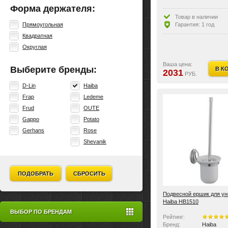
Форма держателя:
Товар в наличии
Гарантия: 1 год
Прямоугольная
Квадратная
Округлая
Ваша цена:
Выберите бренды:
В К
2031
РУБ.
D-Lin
Haiba
Frap
Ledeme
Frud
OUTE
Gappo
Potato
Gerhans
Rose
Shevanik
ПОДОБРАТЬ
СБРОСИТЬ
Подвесной ершик для ун
Haiba HB1510
ВЫБОР ПО БРЕНДАМ
Рейтинг:
Бренд:
Haiba