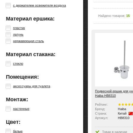
с держателем освежителя воздуха
Найдено товаров:
15
Материал ершика:
пластик
латунь
нержавеющая сталь
Материал стакана:
стекло
Помещения:
аксессуары для туалета
Подвесной ершик для ун
Haiba HB8310
Монтаж:
Рейтинг:
настенные
Бренд:
Haiba
Страна:
Китай
Артикул:
HB8310
Цвет:
белые
Товар в наличии