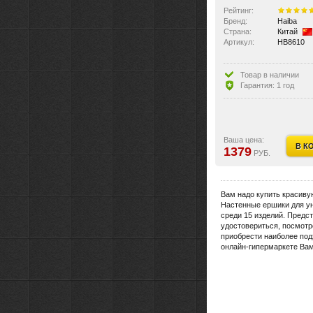
Рейтинг:
Бренд:
Haiba
Страна:
Китай
Артикул:
HB8610
Товар в наличии
Гарантия: 1 год
Ваша цена:
В К
1379
РУБ.
Вам надо купить красиву
Настенные ершики для ун
среди 15 изделий. Предс
удостовериться, посмотре
приобрести наиболее под
онлайн-гипермаркете Вам