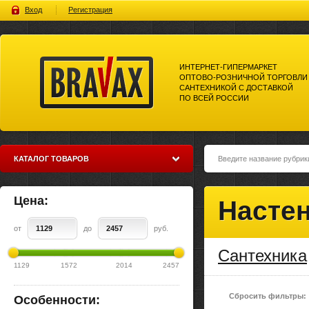
Вход
Регистрация
ИНТЕРНЕТ-ГИПЕРМАРКЕТ
ОПТОВО-РОЗНИЧНОЙ ТОРГОВЛИ
САНТЕХНИКОЙ С ДОСТАВКОЙ
ПО ВСЕЙ РОССИИ
Bravax Интернет-гипермаркет
оптово-розничной торговли
сантехникой с доставкой по
всей россии
КАТАЛОГ ТОВАРОВ
Цена:
Настен
от
до
руб.
Сантехника
1129
1572
2014
2457
Сбросить фильтры:
Особенности: