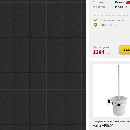
Страна:
Китай
Артикул:
HB1510
Товар в наличии
Гарантия: 1 год
Ваша цена:
В К
1384
РУБ.
Подвесной ершик для ун
Haiba HB8610