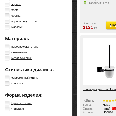
Гарантия: 1 год
черные
хром
бронза
нержавеющая сталь
Ваша цена:
В К
2131
матовый
РУБ.
Материал:
нержавеющая сталь
стеклянные
металлические
Стилистика дизайна:
современный стиль
классика
Ершик для унитаза Haib
Форма изделия:
Рейтинг:
Прямоугольная
Бренд:
Haiba
Страна:
Китай
Округлая
Артикул:
HB8910