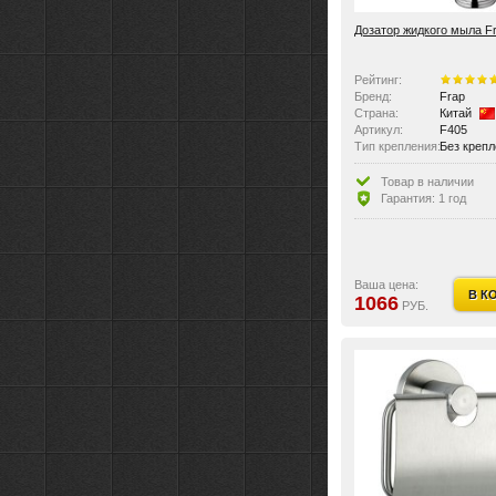
Дозатор жидкого мыла F
Рейтинг:
Бренд:
Frap
Страна:
Китай
Артикул:
F405
Тип крепления:
Без креп
Материал изделия:
Металл
Область применения:
кухня
Товар в наличии
Тип мыла:
жидкое
Гарантия: 1 год
Тип:
Дозаторы
Ваша цена:
В К
1066
РУБ.