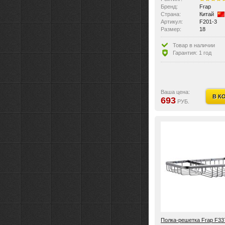
Бренд:
Frap
Страна:
Китай
Артикул:
F201-3
Размер:
18
Тип крепления:
на болтах
Материал изделия:
латунь
Товар в наличии
Гарантия: 1 год
Ваша цена:
В К
693
РУБ.
Полка-решетка Frap F33