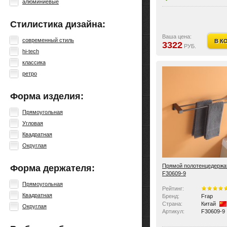
алюминиевые
Стилистика дизайна:
Ваша цена:
современный стиль
В К
3322
РУБ.
hi-tech
классика
ретро
Форма изделия:
Прямоугольная
Угловая
Квадратная
Округлая
Прямой полотенцедержа
Форма держателя:
F30609-9
Прямоугольная
Рейтинг:
Квадратная
Бренд:
Frap
Страна:
Китай
Округлая
Артикул:
F30609-9