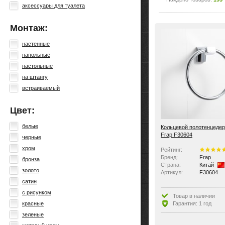
аксессуары для туалета
Монтаж:
настенные
напольные
настольные
на штангу
встраиваемый
Цвет:
белые
Кольцевой полотенцеде
Frap F30604
черные
хром
Рейтинг:
Бренд:
Frap
бронза
Страна:
Китай
золото
Артикул:
F30604
сатин
с рисунком
Товар в наличии
Гарантия: 1 год
красные
зеленые