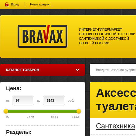
Вход
Регистрация
ИНТЕРНЕТ-ГИПЕРМАРКЕТ
ОПТОВО-РОЗНИЧНОЙ ТОРГОВЛИ
САНТЕХНИКОЙ С ДОСТАВКОЙ
ПО ВСЕЙ РОССИИ
Bravax Интернет-гипермаркет
оптово-розничной торговли
сантехникой с доставкой по
всей россии
КАТАЛОГ ТОВАРОВ
Цена:
Аксес
от
до
руб.
туалет
97
2779
5461
8143
Сантехника
Разделы: