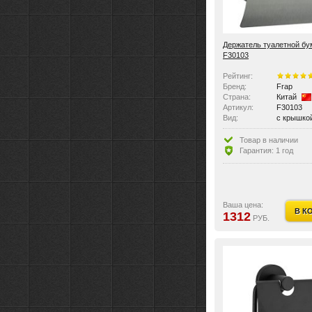
Держатель туалетной бу
F30103
Рейтинг:
Бренд:
Frap
Страна:
Китай
Артикул:
F30103
Вид:
с крышко
Размер:
7,6x13,4x
Товар в наличии
Гарантия: 1 год
Ваша цена:
В К
1312
РУБ.