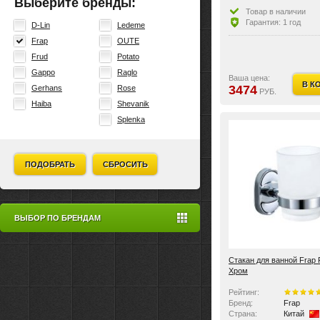
Выберите бренды:
Товар в наличии
Гарантия: 1 год
D-Lin
Ledeme
Frap
OUTE
Frud
Potato
Gappo
Raglo
Ваша цена:
В К
3474
Gerhans
Rose
РУБ.
Haiba
Shevanik
Splenka
ПОДОБРАТЬ
СБРОСИТЬ
ВЫБОР ПО БРЕНДАМ
Стакан для ванной Frap
Хром
Рейтинг:
Бренд:
Frap
Страна:
Китай