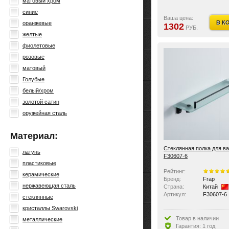
матовый хром
синие
Ваша цена:
В К
оранжевые
1302
РУБ.
желтые
фиолетовые
розовые
матовый
Голубые
белый/хром
золотой сатин
оружейная сталь
Материал:
Стеклянная полка для ва
латунь
F30607-6
пластиковые
Рейтинг:
керамические
Бренд:
Frap
нержавеющая сталь
Страна:
Китай
Артикул:
F30607-6
стеклянные
кристаллы Swarovski
Товар в наличии
металлические
Гарантия: 1 год