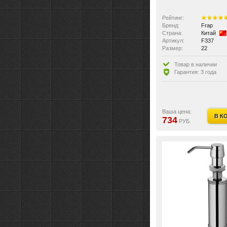
Рейтинг:
Бренд:
Frap
Страна:
Китай
Артикул:
F337
Размер:
22
Товар в наличии
Гарантия: 3 года
Ваша цена:
В К
734
РУБ.