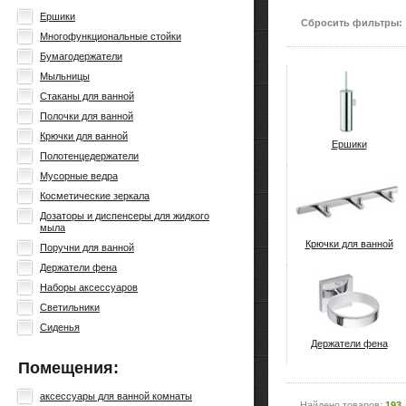
Ершики
Сбросить фильтры:
Многофункциональные стойки
Бумагодержатели
Мыльницы
Стаканы для ванной
Полочки для ванной
Крючки для ванной
Ершики
Полотенцедержатели
Мусорные ведра
Косметические зеркала
Дозаторы и диспенсеры для жидкого
мыла
Крючки для ванной
Поручни для ванной
Держатели фена
Наборы аксессуаров
Светильники
Сиденья
Держатели фена
Помещения:
аксессуары для ванной комнаты
Найдено товаров:
193