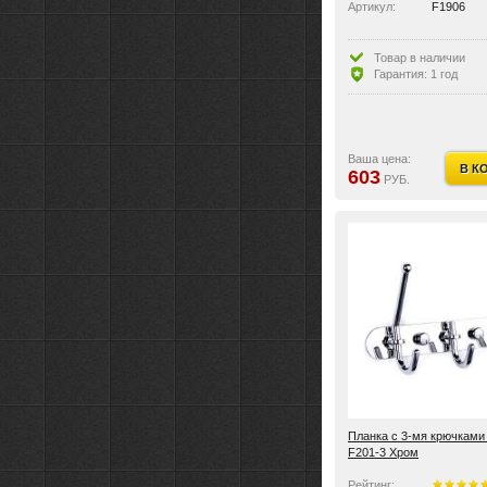
Артикул:
F1906
Товар в наличии
Гарантия: 1 год
Ваша цена:
В К
603
РУБ.
Планка с 3-мя крючками
F201-3 Хром
Рейтинг: