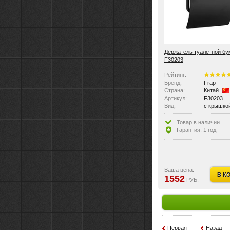
Держатель туалетной бу
F30203
Рейтинг:
Бренд:
Frap
Страна:
Китай
Артикул:
F30203
Вид:
с крышко
Размер:
7,6x13,4x
Товар в наличии
Гарантия: 1 год
Ваша цена:
В К
1552
РУБ.
Первая
Назад