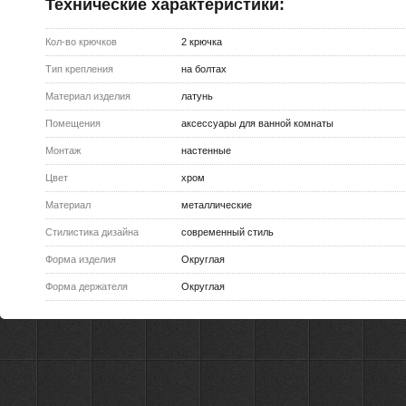
Технические характеристики:
Кол-во крючков
2 крючка
Тип крепления
на болтах
Материал изделия
латунь
Помещения
аксессуары для ванной комнаты
Монтаж
настенные
Цвет
хром
Материал
металлические
Стилистика дизайна
современный стиль
Форма изделия
Округлая
Форма держателя
Округлая