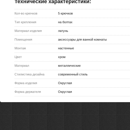
Технические характеристики:
Кол-во крючков
5 крючков
Тип крепления
на болтах
Материал изделия
латунь
Помещения
аксессуары для ванной комнаты
Монтаж
настенные
Цвет
хром
Материал
металлические
Стилистика дизайна
современный стиль
Форма изделия
Округлая
Форма держателя
Округлая