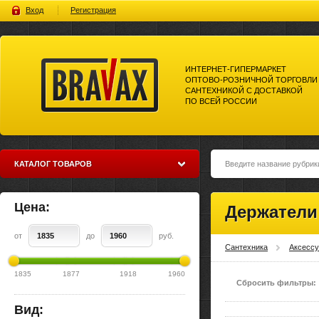
Вход
Регистрация
ИНТЕРНЕТ-ГИПЕРМАРКЕТ
ОПТОВО-РОЗНИЧНОЙ ТОРГОВЛИ
САНТЕХНИКОЙ С ДОСТАВКОЙ
ПО ВСЕЙ РОССИИ
Bravax Интернет-гипермаркет
оптово-розничной торговли
сантехникой с доставкой по
всей россии
КАТАЛОГ ТОВАРОВ
Цена:
Держатели 
от
до
руб.
Сантехника
Аксесс
1835
1877
1918
1960
Сбросить фильтры:
Вид: