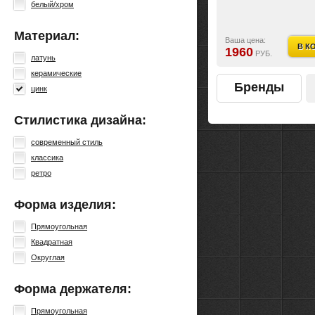
белый/хром
Материал:
Ваша цена:
В К
1960
РУБ.
латунь
керамические
Бренды
цинк
Стилистика дизайна:
современный стиль
классика
ретро
Форма изделия:
Прямоугольная
Квадратная
Округлая
Форма держателя:
Прямоугольная