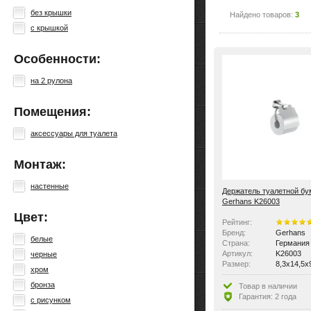
без крышки
Найдено товаров:
3
с крышкой
Особенности:
на 2 рулона
Помещения:
аксессуары для туалета
Монтаж:
настенные
Держатель туалетной бу
Gerhans K26003
Цвет:
Рейтинг:
Бренд:
Gerhans
белые
Страна:
Германия
Артикул:
K26003
черные
Размер:
8,3x14,5x
хром
Вид:
с крышко
бронза
Товар в наличии
Гарантия: 2 года
с рисунком