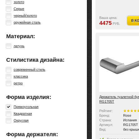
золото
Серые
черный/золото
Ваша цена:
В К
4475
оружейная сталь
РУБ.
Материал:
латунь
Стилистика дизайна:
современный стиль
классика
ретро
Форма изделия:
Держатель туалетной бу
RG1705T
Прямоугольная
Рейтинг:
Квадратная
Бренд:
Rose
Страна:
Испания
Округлая
Артикул:
RG1705T
Вид:
без крыш
Форма держателя: