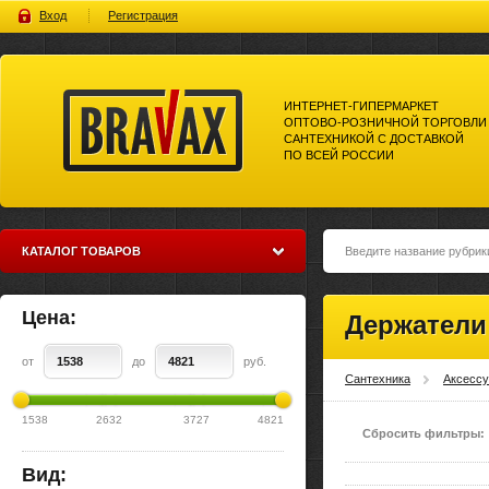
Вход
Регистрация
ИНТЕРНЕТ-ГИПЕРМАРКЕТ
ОПТОВО-РОЗНИЧНОЙ ТОРГОВЛИ
САНТЕХНИКОЙ С ДОСТАВКОЙ
ПО ВСЕЙ РОССИИ
Bravax Интернет-гипермаркет
оптово-розничной торговли
сантехникой с доставкой по
всей россии
КАТАЛОГ ТОВАРОВ
Цена:
Держатели
от
до
руб.
Сантехника
Аксесс
1538
2632
3727
4821
Сбросить фильтры:
Вид: