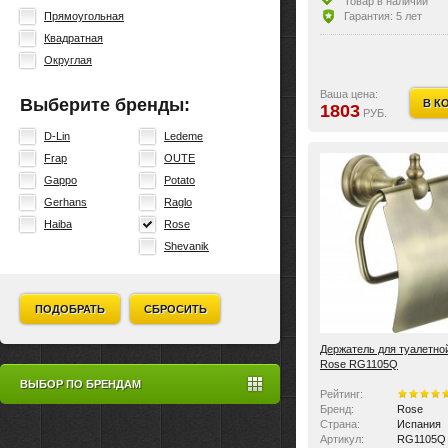
Товар в наличии
Гарантия: 5 лет
Прямоугольная
Квадратная
Округлая
Ваша цена:
Выберите бренды:
В К
1803
РУБ.
D-Lin
Ledeme
Frap
OUTE
Gappo
Potato
Gerhans
Raglo
Haiba
Rose
Shevanik
ПОДОБРАТЬ
СБРОСИТЬ
Держатель для туалетно
Rose RG1105Q
ВЫБОР ПО БРЕНДАМ
Рейтинг:
Бренд:
Rose
Страна:
Испания
Артикул:
RG1105Q