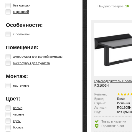
без крышки
Найдено товаров:
10
с крышкой
Особенности:
с полочкой
Помещения:
аксессуары для ванной комнаты
аксессуары для туалета
Монтаж:
Бумагодержатель с поло
RG1605H
настенные
Рейтинг:
Цвет:
Бренд:
Rose
Страна:
Испания
Артикул:
RG1605H
белые
Вид:
без крыш
черные
Особенности:
с полочко
хром
Товар в наличии
Гарантия: 5 лет
бронза