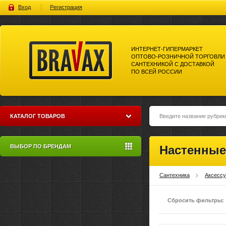
Вход
Регистрация
ИНТЕРНЕТ-ГИПЕРМАРКЕТ
ОПТОВО-РОЗНИЧНОЙ ТОРГОВЛИ
САНТЕХНИКОЙ С ДОСТАВКОЙ
ПО ВСЕЙ РОССИИ
Bravax Интернет-гипермаркет
оптово-розничной торговли
сантехникой с доставкой по
всей россии
КАТАЛОГ ТОВАРОВ
ВЫБОР ПО БРЕНДАМ
Настенные
Сантехника
Аксесс
Сбросить фильтры: