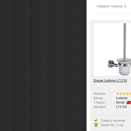
Найдено товаров:
1
Ершик Ledeme L71710
Рейтинг:
Бренд:
Ledeme
Страна:
Китай
Артикул:
L71710
Товар в наличии
Гарантия: 1 год