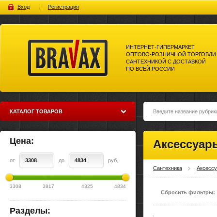
Вход
Регистрация
ИНТЕРНЕТ-ГИПЕРМАРКЕТ
ОПТОВО-РОЗНИЧНОЙ ТОРГОВЛИ
САНТЕХНИКОЙ С ДОСТАВКОЙ
ПО ВСЕЙ РОССИИ
Bravax Интернет-гипермаркет
оптово-розничной торговли
сантехникой с доставкой по
всей россии
КАТАЛОГ ТОВАРОВ
Цена:
Аксессуар
от
до
руб.
Сантехника
Аксесс
3308
3817
4325
4834
Сбросить фильтры:
Разделы: