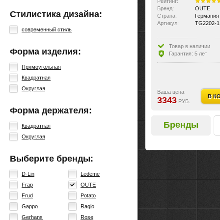
Рейтинг:
Бренд:
OUTE
Стилистика дизайна:
Страна:
Германия
Артикул:
TG2202-1
современный стиль
Товар в наличии
Форма изделия:
Гарантия: 5 лет
Прямоугольная
Квадратная
Округлая
Ваша цена:
В К
3343
РУБ.
Форма держателя:
Бренды
Квадратная
Округлая
Выберите бренды:
D-Lin
Ledeme
Frap
OUTE
Frud
Potato
Gappo
Raglo
Gerhans
Rose