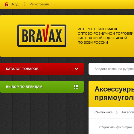
Вход
Регистрация
ИНТЕРНЕТ-ГИПЕРМАРКЕТ
ОПТОВО-РОЗНИЧНОЙ ТОРГОВЛИ
САНТЕХНИКОЙ С ДОСТАВКОЙ
ПО ВСЕЙ РОССИИ
Bravax Интернет-гипермаркет
оптово-розничной торговли
сантехникой с доставкой по
всей россии
КАТАЛОГ ТОВАРОВ
ВЫБОР ПО БРЕНДАМ
Аксессуар
прямоугол
Сантехника
Аксесс
Сбросить фильтры: