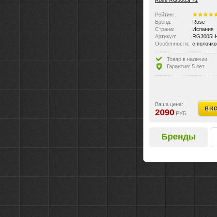
Рейтинг:
Бренд:
Rose
Страна:
Испания
Артикул:
RG3005H
Особенности:
с полочко
Товар в наличии
Гарантия: 5 лет
Ваша цена:
В К
2090
РУБ.
Бренды