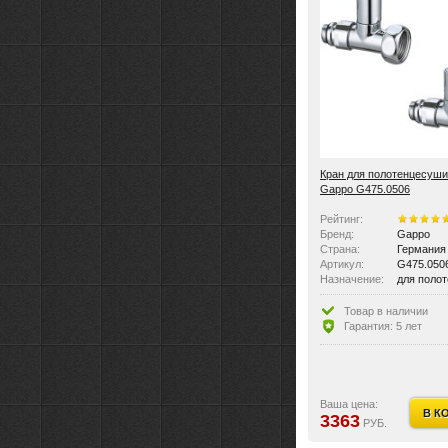
Кран для полотенцесуши
Gappo G475.0506
Рейтинг:
Бренд:
Gappo
Страна:
Германия
Артикул:
G475.050
Назначение:
для поло
Размер:
3/4"Мx1"F
Цвет:
хром
Товар в наличии
Цвет:
Хром
Гарантия: 5 лет
Материал:
Латунь
Материал:
латунь, х
Область применения:
бытовая
Вес:
0.928 кг
Стилистика дизайна:
современ
Ваша цена:
В К
3363
РУБ.