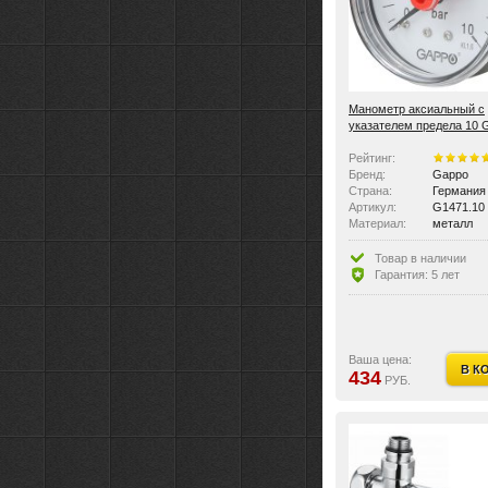
Манометр аксиальный с
указателем предела 10 
G1471.10
Рейтинг:
Бренд:
Gappo
Страна:
Германия
Артикул:
G1471.10
Материал:
металл
Размер:
1/4" x 10 
Цвет:
Хром
Товар в наличии
Материал:
Латунь
Гарантия: 5 лет
Вес:
0.066 кг
Ваша цена:
В К
434
РУБ.