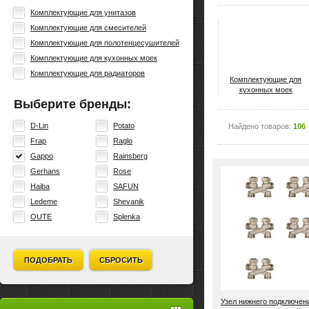
Комплектующие для унитазов
Комплектующие для смесителей
Комплектующие для полотенцесушителей
Комплектующие для кухонных моек
Комплектующие для радиаторов
Комплектующие для
кухонных моек
Выберите бренды:
D-Lin
Potato
Найдено товаров:
106
Frap
Raglo
Gappo
Rainsberg
Gerhans
Rose
Haiba
SAFUN
Ledeme
Shevanik
OUTE
Splenka
ПОДОБРАТЬ
СБРОСИТЬ
Узел нижнего подключен