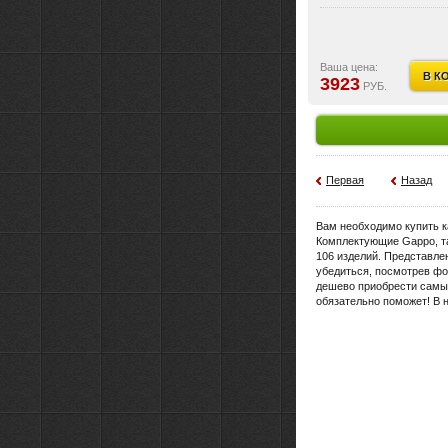
Материал:
Латунь
Материал:
латунь
Область применения:
бытовая
Вес:
1.09 кг
Стилистика дизайна:
современ
Ваша цена:
В К
3923
РУБ.
Первая
Назад
Вам необходимо купить к
Комплектующие Gappo, та
106 изделий. Представле
убедиться, посмотрев фот
дешево приобрести самый
обязательно поможет! В 