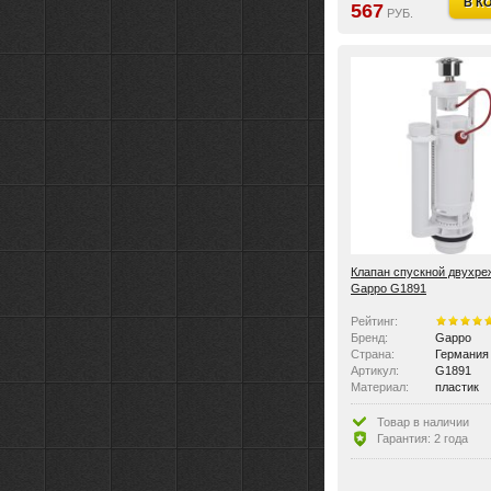
В К
567
РУБ.
Клапан спускной двухр
Gappo G1891
Рейтинг:
Бренд:
Gappo
Страна:
Германия
Артикул:
G1891
Материал:
пластик
Размер:
1/2"
Цвет:
Белый
Товар в наличии
Материал:
Пластик
Гарантия: 2 года
Вес:
0.638 кг