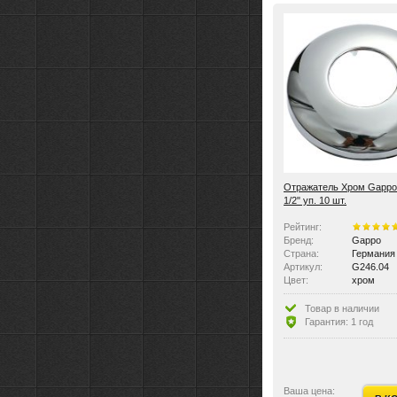
Отражатель Хром Gappo
1/2" уп. 10 шт.
Рейтинг:
Бренд:
Gappo
Страна:
Германия
Артикул:
G246.04
Цвет:
хром
Количество в упаковке:
1
Размер:
Внешний д
Товар в наличии
Цвет:
хром
Гарантия: 1 год
Материал:
латунь
Вес:
0.014 кг
Ваша цена: