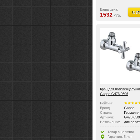
Ваша цена:
В К
1532
РУБ.
Кран для полотенцесуши
Gappo G473.0506
Рейтинг:
Бренд:
Gappo
Страна:
Германия
Артикул:
G473.050
Назначение:
для поло
Размер:
3/4"Мx1"F
Цвет:
хром
Товар в наличии
Цвет:
Хром
Гарантия: 5 лет