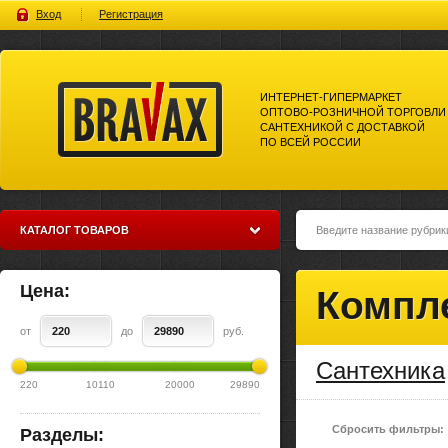
Вход
Регистрация
ИНТЕРНЕТ-ГИПЕРМАРКЕТ
ОПТОВО-РОЗНИЧНОЙ ТОРГОВЛИ
САНТЕХНИКОЙ С ДОСТАВКОЙ
ПО ВСЕЙ РОССИИ
Bravax Интернет-гипермаркет
оптово-розничной торговли
сантехникой с доставкой по
всей россии
КАТАЛОГ ТОВАРОВ
Цена:
Компл
от
до
руб.
Сантехника
220
10110
20000
29890
Сбросить фильтры:
Разделы: