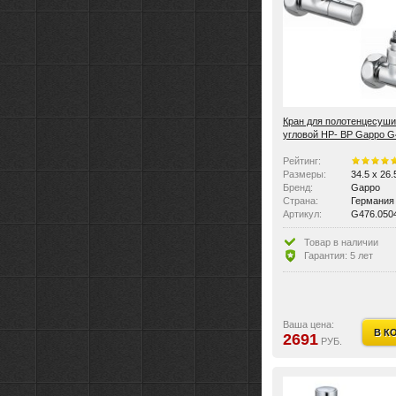
Кран для полотенцесуши
угловой НР- ВР Gappo G
3/4"Fx1/2"M
Рейтинг:
Размеры:
34.5 x 26.
Бренд:
Gappo
Страна:
Германия
Артикул:
G476.050
Цвет:
хром
Материал:
латунь
Товар в наличии
Материал:
латунь, х
Гарантия: 5 лет
Вес:
0.776 кг
Ваша цена:
В К
2691
РУБ.