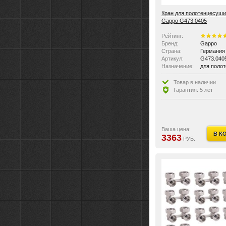
Кран для полотенцесуши
Gappo G473.0405
Рейтинг:
Бренд:
Gappo
Страна:
Германия
Артикул:
G473.040
Назначение:
для поло
Размер:
1/2"Мx3/4
Цвет:
Хром
Товар в наличии
Материал:
Латунь
Гарантия: 5 лет
Область применения:
бытовая
Вес:
0.93 кг
Дополнительная информ
В кране р
Стилистика дизайна:
современ
Ваша цена:
В К
3363
РУБ.