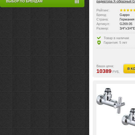
радиатора Х-образный 
ВЫБОР ПО БРЕНДАМ
G269.05 3/4"х3/4"EK уп. 
Рейтинг:
Бренд:
Gappo
Страна:
Германия
Артикул:
G269.05
Размер:
3/4"х3/4"
Цвет:
Серый
Материал:
Латунь
Товар в наличии
Вес:
2.518 кг
Гарантия: 5 лет
Ваша цена:
В К
10389
РУБ.