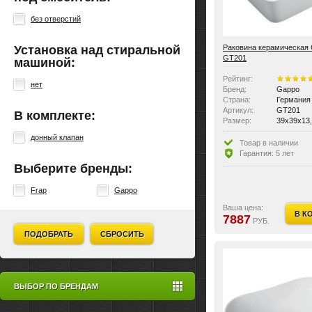
без отверстий
Раковина керамическая
Установка над стиральной
GT201
машиной:
Рейтинг:
нет
Бренд:
Gappo
Страна:
Германия
Артикул:
GT201
В комплекте:
Размер:
39x39x13
Цвет:
Белые
донный клапан
Материал:
Керамика
Товар в наличии
Ориентация:
универса
Гарантия: 5 лет
По монтажу:
накладны
Выберите бренды:
По материалу:
керамика
Виды раковин:
рукомойн
Frap
Gappo
Крышка перелива:
нет
Количество отверстий п
без отвер
Ваша цена:
В К
Перелив:
нет
7887
РУБ.
Область применения:
бытовая,
ПОДОБРАТЬ
СБРОСИТЬ
ВЫБОР ПО БРЕНДАМ