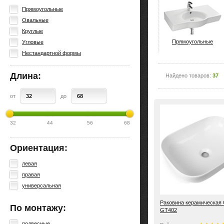
Прямоугольные
Овальные
Круглые
Прямоугольные
Угловые
Нестандартной формы
Длина:
Найдено товаров:
37
от
до
32
44
56
68
Ориентация:
левая
правая
универсальная
Раковина керамическая
По монтажу:
GT402
подвесные