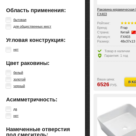
Область применения:
Раковина керамическая 
FX403
бытовая
Рейтинг:
для общественных мест
Бренд:
Frap
Страна:
Китай
Артикул:
FX403
Угловая конструкция:
Размер:
48x37x13
Цвет:
Белые
нет
Материал:
Керамика
Товар в наличии
Вес:
12.6 кг
Гарантия: 1 год
Ориентация:
универса
Цвет раковины:
По монтажу:
накладны
По материалу:
керамика
белый
Виды раковин:
рукомойн
Крышка перелива:
нет
Ваша цена:
золотой
В К
Количество отверстий п
без отвер
6526
РУБ.
черный
Перелив:
нет
Область применения:
бытовая,
Асимметричность:
да
нет
Намеченные отверстия
под смеситель: