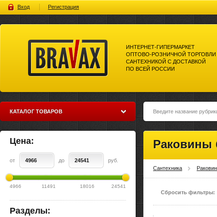
Вход
Регистрация
ИНТЕРНЕТ-ГИПЕРМАРКЕТ
ОПТОВО-РОЗНИЧНОЙ ТОРГОВЛИ
САНТЕХНИКОЙ С ДОСТАВКОЙ
ПО ВСЕЙ РОССИИ
Bravax Интернет-гипермаркет
оптово-розничной торговли
сантехникой с доставкой по
всей россии
КАТАЛОГ ТОВАРОВ
Цена:
Раковины 
от
до
руб.
Сантехника
Ракови
4966
11491
18016
24541
Сбросить фильтры:
Разделы: