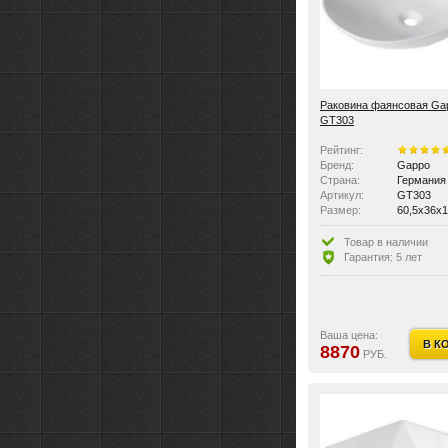
Раковина фаянсовая Ga
GT303
Рейтинг:
Бренд:
Gappo
Страна:
Германия
Артикул:
GT303
Размер:
60,5x36x1
Цвет:
Белые
Материал:
Фаянс
Товар в наличии
Ориентация:
универса
Гарантия: 5 лет
По монтажу:
накладны
Виды раковин:
рукомойн
Крышка перелива:
нет
Количество отверстий п
без отвер
Перелив:
нет
Ваша цена:
В К
Область применения:
бытовая,
8870
РУБ.