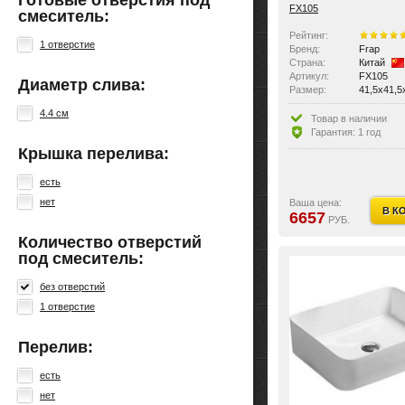
Готовые отверстия под
FX105
смеситель:
Рейтинг:
1 отверстие
Бренд:
Frap
Страна:
Китай
Артикул:
FX105
Диаметр слива:
Размер:
41,5x41,5
Цвет:
Белые
4.4 см
Материал:
Керамика
Товар в наличии
Вес:
7.6 кг
Гарантия: 1 год
Ориентация:
универса
Крышка перелива:
По монтажу:
накладны
По материалу:
керамика
есть
Виды раковин:
рукомойн
Крышка перелива:
нет
нет
Ваша цена:
В К
Количество отверстий п
без отвер
6657
РУБ.
Перелив:
нет
Область применения:
бытовая,
Количество отверстий
под смеситель:
без отверстий
1 отверстие
Перелив:
есть
нет