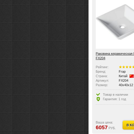
Раковина керамическая 
FX204
Рейтинг:
Бренд:
Frap
Страна:
Китай
Артикул:
FX204
Размер:
40x40x12
Цвет:
Белые
Материал:
Керамика
Товар в наличии
Вес:
8.6 кг
Гарантия: 1 год
Ориентация:
универса
По монтажу:
накладны
По материалу:
керамика
Виды раковин:
рукомойн
Крышка перелива:
нет
Ваша цена:
В К
Количество отверстий п
без отвер
6057
РУБ.
Перелив:
нет