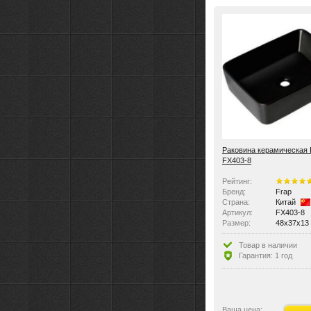
Область применения:
бытовая,
Раковина керамическая 
FX403-8
Рейтинг:
Бренд:
Frap
Страна:
Китай
Артикул:
FX403-8
Размер:
48x37x13
Цвет:
Черные
Материал:
Керамика
Товар в наличии
Вес:
11.9 кг
Гарантия: 1 год
Ориентация:
универса
По монтажу:
накладны
По материалу:
керамика
Виды раковин:
рукомойн
Крышка перелива:
нет
Ваша цена: