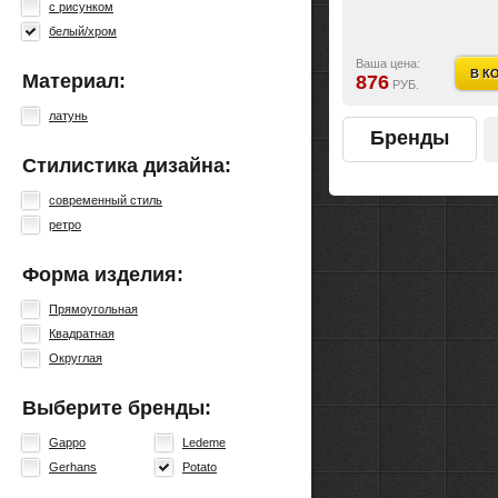
с рисунком
белый/хром
Ваша цена:
В К
Материал:
876
РУБ.
латунь
Бренды
Стилистика дизайна:
современный стиль
ретро
Форма изделия:
Прямоугольная
Квадратная
Округлая
Выберите бренды:
Gappo
Ledeme
Gerhans
Potato