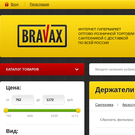
Вход
Регистрация
ИНТЕРНЕТ-ГИПЕРМАРКЕТ
ОПТОВО-РОЗНИЧНОЙ ТОРГОВЛИ
САНТЕХНИКОЙ С ДОСТАВКОЙ
ПО ВСЕЙ РОССИИ
Bravax Интернет-гипермаркет
оптово-розничной торговли
сантехникой с доставкой по
всей россии
КАТАЛОГ ТОВАРОВ
Цена:
Держатели
от
до
руб.
Сантехника
Аксесс
762
899
1035
1172
Сбросить фильтры:
Вид: