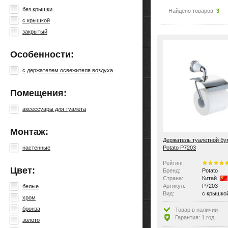
без крышки
Найдено товаров:
3
с крышкой
закрытый
Особенности:
с держателем освежителя воздуха
Помещения:
аксессуары для туалета
Монтаж:
Держатель туалетной бу
Potato P7203
настенные
Рейтинг:
Цвет:
Бренд:
Potato
Страна:
Китай
Артикул:
P7203
белые
Вид:
с крышко
хром
бронза
Товар в наличии
Гарантия: 1 год
золото