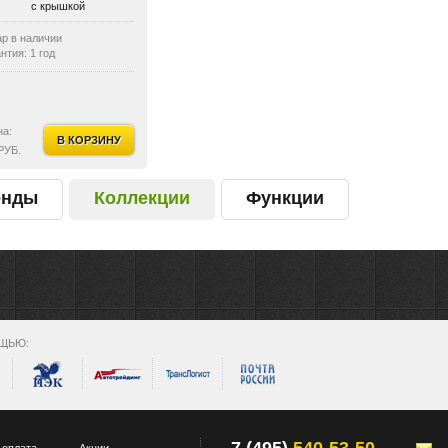
с крышкой
ости:
с держателем освежителя воздуха
ар в наличии
нтия: 1 год
на:
В КОРЗИНУ
РУБ.
енды
Коллекции
Функции
ЩЬЮ: