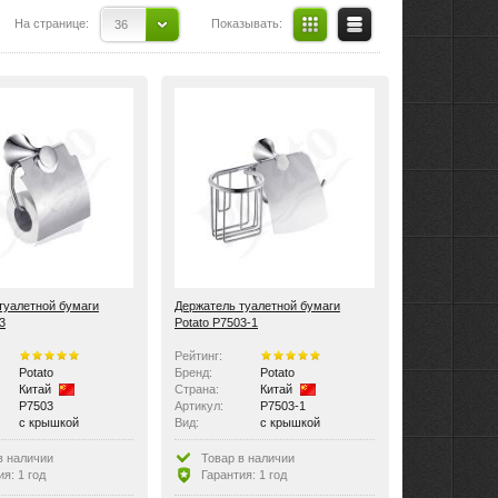
На странице:
Показывать:
36
туалетной бумаги
Держатель туалетной бумаги
3
Potato P7503-1
Рейтинг:
Potato
Бренд:
Potato
Китай
Страна:
Китай
P7503
Артикул:
P7503-1
с крышкой
Вид:
с крышкой
Особенности:
с держателем освежителя воздуха
в наличии
Товар в наличии
я: 1 год
Гарантия: 1 год