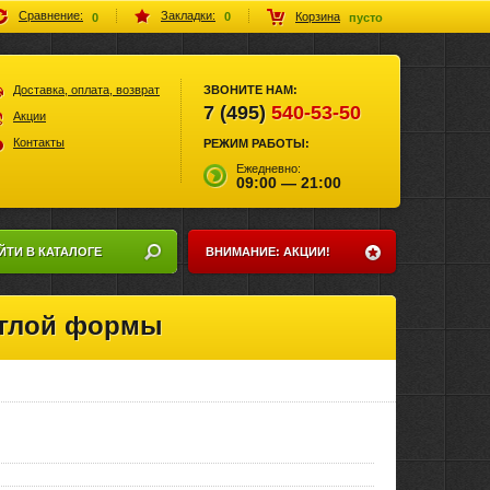
Закладки:
Сравнение:
Корзина
0
0
пусто
Доставка, оплата, возврат
ЗВОНИТЕ НАМ:
7 (495)
540-53-50
Акции
Контакты
РЕЖИМ РАБОТЫ:
Ежедневно:
09:00 — 21:00
ЙТИ В КАТАЛОГЕ
ВНИМАНИЕ: АКЦИИ!
руглой формы