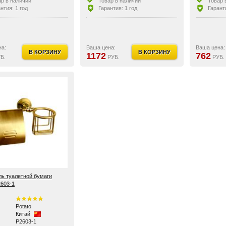
ар в наличии
Товар в наличии
Товар 
нтия: 1 год
Гарантия: 1 год
Гаранти
на:
Ваша цена:
Ваша цена:
В КОРЗИНУ
В КОРЗИНУ
1172
762
Б.
РУБ.
РУБ.
ь туалетной бумаги
2603-1
Potato
Китай
P2603-1