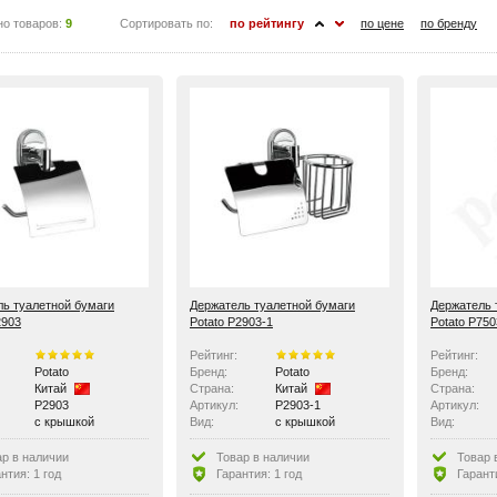
но товаров:
9
Сортировать по:
по рейтингу
по цене
по бренду
ь туалетной бумаги
Держатель туалетной бумаги
Держатель 
2903
Potato P2903-1
Potato P750
Рейтинг:
Рейтинг:
Potato
Бренд:
Potato
Бренд:
Китай
Страна:
Китай
Страна:
P2903
Артикул:
P2903-1
Артикул:
с крышкой
Вид:
с крышкой
Вид:
Особенности:
с держателем освежителя воздуха
ар в наличии
Товар в наличии
Товар 
нтия: 1 год
Гарантия: 1 год
Гаранти