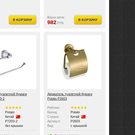
Ваша цена:
В КОРЗИНУ
В КОРЗИНУ
982
РУБ.
туалетной бумаги
Держатель туалетной бумаги
3-2
Potato P2603
Рейтинг:
Potato
Бренд:
Potato
Китай
Страна:
Китай
P7203-2
Артикул:
P2603
без крышки
Вид:
с крышкой