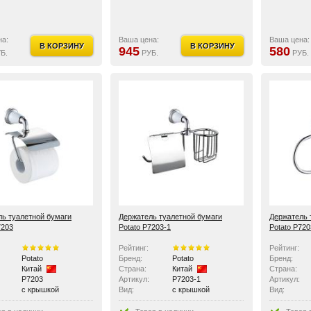
на:
Ваша цена:
Ваша цена:
В КОРЗИНУ
В КОРЗИНУ
945
580
Б.
РУБ.
РУБ.
ь туалетной бумаги
Держатель туалетной бумаги
Держатель 
7203
Potato P7203-1
Potato P720
Рейтинг:
Рейтинг:
Potato
Бренд:
Potato
Бренд:
Китай
Страна:
Китай
Страна:
P7203
Артикул:
P7203-1
Артикул:
с крышкой
Вид:
с крышкой
Вид:
Особенности:
с держателем освежителя воздуха