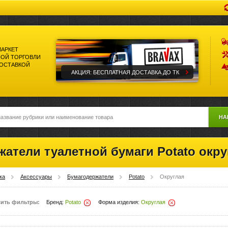
МАРКЕТ
ОЙ ТОРГОВЛИ
ДОСТАВКОЙ
АКЦИЯ: БЕСПЛАТНАЯ ДОСТАВКА ДО ТК
НА
жатели туалетной бумаги Potato ок
ка
Аксессуары
Бумагодержатели
Potato
Округлая
ить фильтры:
Бренд:
Potato
Форма изделия:
Округлая
Удалить
Удалить