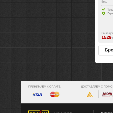
Вид:
Особенн
Тов
Гара
Ваша це
1529
Бр
ПРИНИМАЕМ К ОПЛАТЕ:
ДОСТАВЛЯЕМ С ПОМО