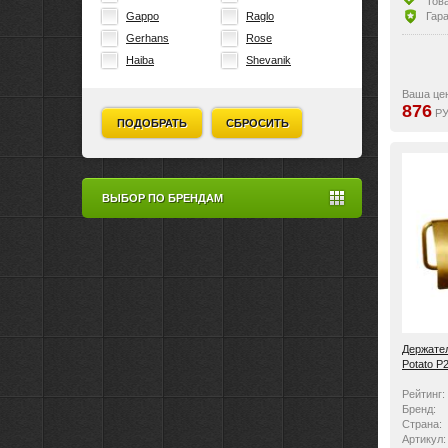
Тов
Гара
Gappo
Raglo
Gerhans
Rose
Haiba
Shevanik
Ваша це
876
РУ
ПОДОБРАТЬ
СБРОСИТЬ
ВЫБОР ПО БРЕНДАМ
Держател
Potato P
Рейтинг:
Бренд:
Страна:
Артикул: