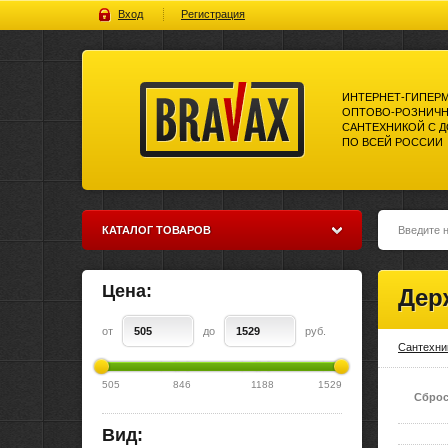
Вход
Регистрация
ИНТЕРНЕТ-ГИПЕР
ОПТОВО-РОЗНИЧН
САНТЕХНИКОЙ С 
ПО ВСЕЙ РОССИИ
Bravax Интернет-гипермаркет
оптово-розничной торговли
сантехникой с доставкой по
всей россии
КАТАЛОГ ТОВАРОВ
Цена:
Дер
от
до
руб.
Сантехни
505
846
1188
1529
Сброс
Вид: