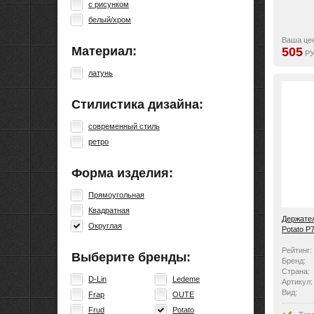
с рисунком
белый/хром
Ваша це
Материал:
505
РУ
латунь
Стилистика дизайна:
современный стиль
ретро
Форма изделия:
Прямоугольная
Квадратная
Держател
Округлая
Potato P
Рейтинг:
Выберите бренды:
Бренд:
Страна:
D-Lin
Ledeme
Артикул:
Вид:
Frap
OUTE
Frud
Potato