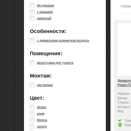
без крышки
Найде
с крышкой
закрытый
Особенности:
с держателем освежителя воздуха
Помещения:
аксессуары для туалета
Монтаж:
Держател
Potato P
настенные
Рейтинг:
Цвет:
Бренд:
Страна:
Артикул:
белые
Вид:
хром
бронза
Тов
Гара
золото