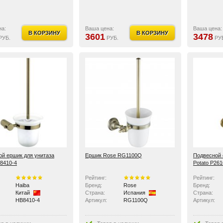
на:
Ваша цена:
Ваша цена:
В КОРЗИНУ
В КОРЗИНУ
3601
3478
РУБ.
РУБ.
РУ
й ершик для унитаза
Ершик Rose RG1100Q
Подвесной 
8410-4
Potato P261
Рейтинг:
Рейтинг:
Haiba
Бренд:
Rose
Бренд:
Китай
Страна:
Испания
Страна:
HB8410-4
Артикул:
RG1100Q
Артикул: