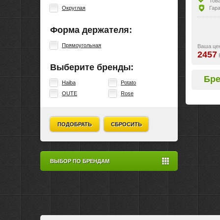
Тов
Гара
Округлая
Форма держателя:
Прямоугольная
Ваша це
2457
Выберите бренды:
Бр
Haiba
Potato
OUTE
Rose
ПОДОБРАТЬ
СБРОСИТЬ
ВЫБОР ПО БРЕНДАМ