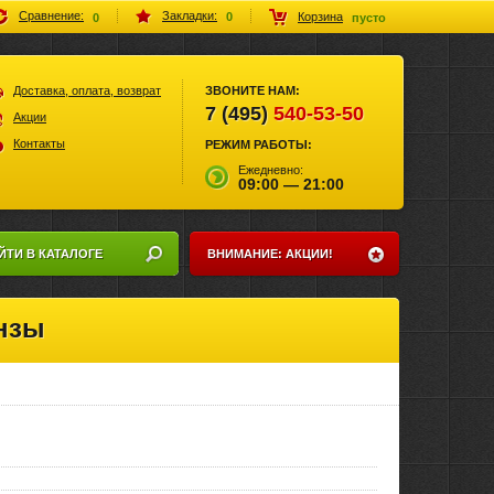
Закладки:
Сравнение:
Корзина
0
0
пусто
Доставка, оплата, возврат
ЗВОНИТЕ НАМ:
7 (495)
540-53-50
Акции
Контакты
РЕЖИМ РАБОТЫ:
Ежедневно:
09:00 — 21:00
ЙТИ В КАТАЛОГЕ
ВНИМАНИЕ: АКЦИИ!
онзы