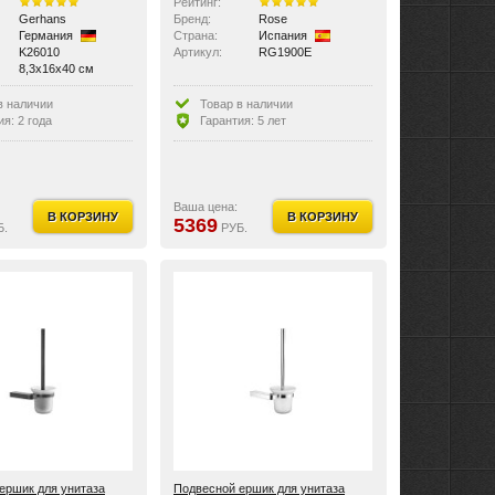
Рейтинг:
Gerhans
Бренд:
Rose
Германия
Страна:
Испания
K26010
Артикул:
RG1900E
8,3x16x40 см
в наличии
Товар в наличии
ия: 2 года
Гарантия: 5 лет
Ваша цена:
В КОРЗИНУ
В КОРЗИНУ
5369
Б.
РУБ.
ершик для унитаза
Подвесной ершик для унитаза