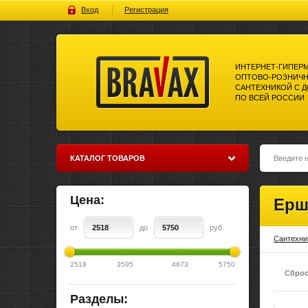
Вход
Регистрация
ИНТЕРНЕТ-ГИПЕР
ОПТОВО-РОЗНИЧН
САНТЕХНИКОЙ С 
ПО ВСЕЙ РОССИИ
Bravax Интернет-гипермаркет
оптово-розничной торговли
сантехникой с доставкой по
всей россии
КАТАЛОГ ТОВАРОВ
Цена:
Ерш
от
до
руб.
Сантехни
2518
3595
4673
5750
Сброс
Разделы: