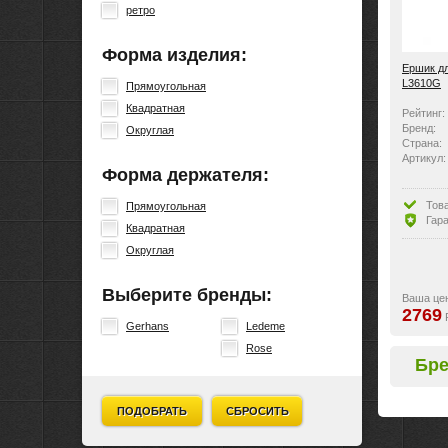
ретро
Форма изделия:
Ершик д
L3610G
Прямоугольная
Квадратная
Рейтинг:
Бренд:
Округлая
Страна:
Артикул:
Форма держателя:
Тов
Прямоугольная
Гара
Квадратная
Округлая
Выберите бренды:
Ваша це
2769
Gerhans
Ledeme
Rose
Бр
ПОДОБРАТЬ
СБРОСИТЬ