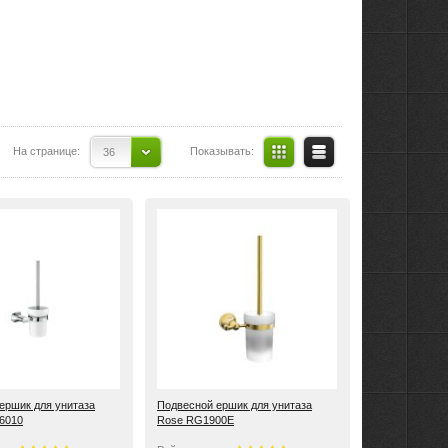
На странице:
Показывать:
36
ершик для унитаза
Подвесной ершик для унитаза
6010
Rose RG1900E