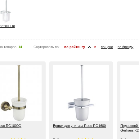
астенные
но товаров:
14
Сортировать по:
по рейтингу
по цене
по бренду
ose RG1000Q
Ершик для унитаза Rose RG1600
Подвесной 
Gerhans K2