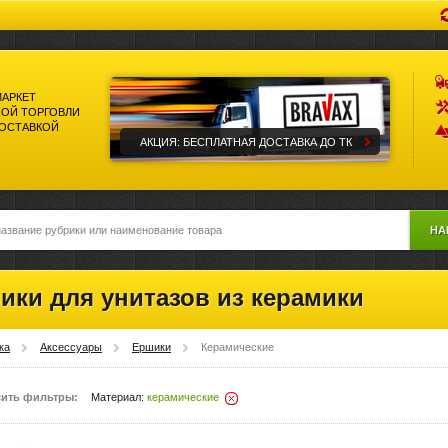
МАРКЕТ
ОЙ ТОРГОВЛИ
ДОСТАВКОЙ
АКЦИЯ: БЕСПЛАТНАЯ ДОСТАВКА ДО ТК
НА
ики для унитазов из керамики
ка
Аксессуары
Ершики
Керамические
ить фильтры:
Материал:
керамические
Удалить