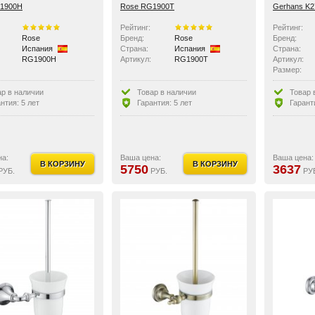
1900H
Rose RG1900T
Gerhans K2
Рейтинг:
Рейтинг:
Rose
Бренд:
Rose
Бренд:
Испания
Страна:
Испания
Страна:
RG1900H
Артикул:
RG1900T
Артикул:
Размер:
ар в наличии
Товар в наличии
Товар 
нтия: 5 лет
Гарантия: 5 лет
Гарант
на:
Ваша цена:
Ваша цена:
В КОРЗИНУ
В КОРЗИНУ
5750
3637
РУБ.
РУБ.
РУ