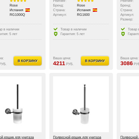
Рейтинг:
Рейтинг:
Rose
Бренд:
Rose
Бренд:
Испания
Страна:
Испания
Страна:
RG1000Q
Артикул:
RG1600
Артикул:
Размер:
ар в наличии
Товар в наличии
Товар 
нтия: 5 лет
Гарантия: 5 лет
Гарант
на:
Ваша цена:
Ваша цена:
В КОРЗИНУ
В КОРЗИНУ
4211
3086
РУБ.
РУБ.
РУ
й ершик для унитаза
Подвесной ершик для унитаза
Подвесной 