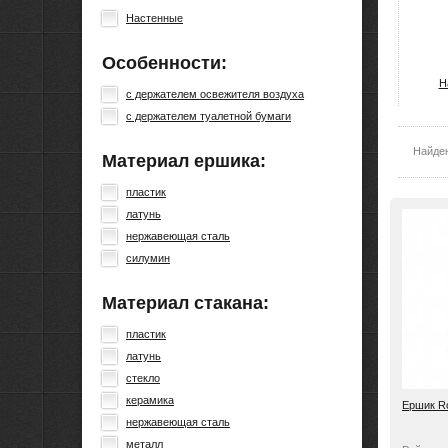
Настенные
Особенности:
Н
с держателем освежителя воздуха
с держателем туалетной бумаги
Найде
Материал ершика:
пластик
латунь
нержавеющая сталь
силумин
Материал стакана:
пластик
латунь
стекло
керамика
Ершик R
нержавеющая сталь
металл