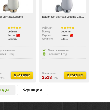
ля унитаза Ledeme
Ершик для унитаза Ledeme L3610
Рейтинг:
Ledeme
Бренд:
Ledeme
Китай
Страна:
Китай
L3610G
Артикул:
L3610
ар в наличии
Товар в наличии
нтия: 1 год
Гарантия: 1 год
на:
Ваша цена:
В КОРЗИНУ
В КОРЗИНУ
2518
РУБ.
РУБ.
енды
Функции