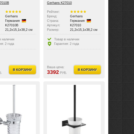
7010B
Gerhans K27010
Рейтинг:
Gerhans
Бренд:
Gerhans
Германия
Страна:
Германия
K27010B
Артикул:
K27010
21,2x15,1x38,2 см
Размер:
21,2x15,1x38,2 см
в наличии
Товар в наличии
ия: 2 года
Гарантия: 2 года
Ваша цена:
В КОРЗИНУ
В КОРЗИНУ
3392
Б.
РУБ.