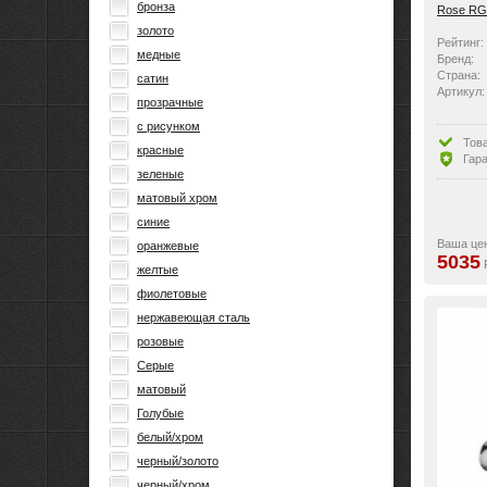
бронза
Rose RG
золото
Рейтинг:
медные
Бренд:
Страна:
сатин
Артикул:
прозрачные
с рисунком
Тов
красные
Гара
зеленые
матовый хром
синие
Ваша це
оранжевые
5035
желтые
фиолетовые
нержавеющая сталь
розовые
Серые
матовый
Голубые
белый/хром
черный/золото
черный/хром