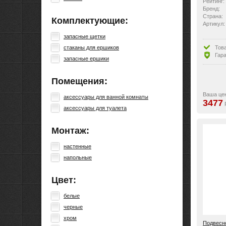
Рейтинг:
Бренд:
Страна:
Комплектующие:
Артикул:
запасные щетки
Тов
стаканы для ершиков
Гара
запасные ершики
Помещения:
Ваша це
аксессуары для ванной комнаты
3477
аксессуары для туалета
Монтаж:
настенные
напольные
Цвет:
белые
черные
хром
Подвесно