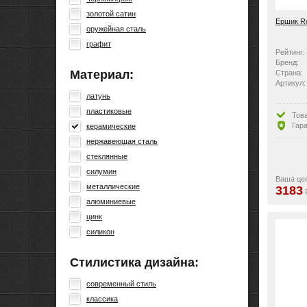
золотой сатин
Ершик R
оружейная сталь
графит
Рейтинг:
Бренд:
Материал:
Страна:
Артикул:
латунь
пластиковые
Тов
Гара
керамические
нержавеющая сталь
стеклянные
силумин
Ваша це
металлические
3183
алюминиевые
цинк
силикон
Стилистика дизайна:
современный стиль
классика