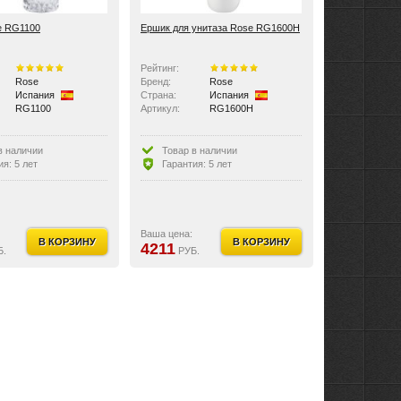
e RG1100
Ершик для унитаза Rose RG1600H
Рейтинг:
Rose
Бренд:
Rose
Испания
Страна:
Испания
RG1100
Артикул:
RG1600H
в наличии
Товар в наличии
ия: 5 лет
Гарантия: 5 лет
Ваша цена:
В КОРЗИНУ
В КОРЗИНУ
4211
Б.
РУБ.