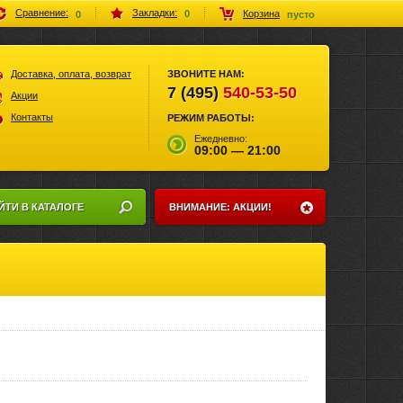
Закладки:
Сравнение:
Корзина
0
0
пусто
Доставка, оплата, возврат
ЗВОНИТЕ НАМ:
7 (495)
540-53-50
Акции
Контакты
РЕЖИМ РАБОТЫ:
Ежедневно:
09:00 — 21:00
ЙТИ В КАТАЛОГЕ
ВНИМАНИЕ: АКЦИИ!