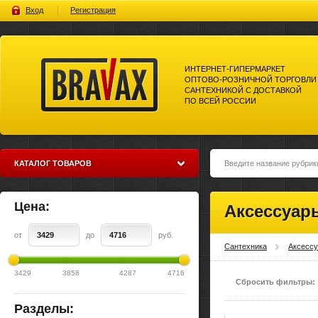
Вход
Регистрация
ИНТЕРНЕТ-ГИПЕРМАРКЕТ
ОПТОВО-РОЗНИЧНОЙ ТОРГОВЛИ
САНТЕХНИКОЙ С ДОСТАВКОЙ
ПО ВСЕЙ РОССИИ
Bravax Интернет-гипермаркет
оптово-розничной торговли
сантехникой с доставкой по
всей россии
КАТАЛОГ ТОВАРОВ
Цена:
Аксессуар
от
до
руб.
Сантехника
Аксесс
3429
3858
4287
4716
Сбросить фильтры:
Разделы: