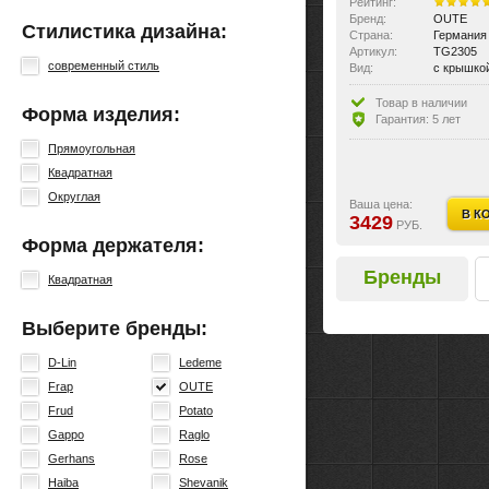
Рейтинг:
Бренд:
OUTE
Стилистика дизайна:
Страна:
Германия
Артикул:
TG2305
современный стиль
Вид:
с крышко
Товар в наличии
Форма изделия:
Гарантия: 5 лет
Прямоугольная
Квадратная
Округлая
Ваша цена:
В К
3429
РУБ.
Форма держателя:
Бренды
Квадратная
Выберите бренды:
D-Lin
Ledeme
Frap
OUTE
Frud
Potato
Gappo
Raglo
Gerhans
Rose
Haiba
Shevanik