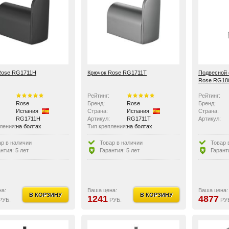
Rose RG1711H
Крючок Rose RG1711T
Подвесной 
Rose RG18
Рейтинг:
Рейтинг:
Rose
Бренд:
Rose
Бренд:
Испания
Страна:
Испания
Страна:
RG1711H
Артикул:
RG1711T
Артикул:
ления:
на болтах
Тип крепления:
на болтах
 изделия:
латунь
Материал изделия:
латунь
ар в наличии
Товар в наличии
Товар 
нтия: 5 лет
Гарантия: 5 лет
Гаранти
на:
Ваша цена:
Ваша цена:
В КОРЗИНУ
В КОРЗИНУ
1241
4877
РУБ.
РУБ.
РУ