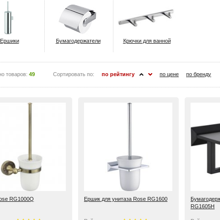
Ершики
Бумагодержатели
Крючки для ванной
но товаров:
49
Сортировать по:
по рейтингу
по цене
по бренду
ose RG1000Q
Ершик для унитаза Rose RG1600
Бумагодерж
RG1605H