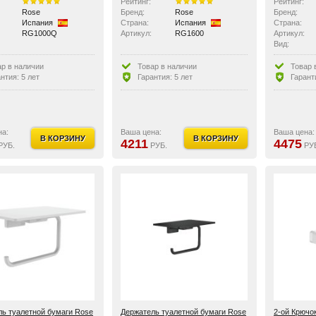
Рейтинг:
Рейтинг:
Rose
Бренд:
Rose
Бренд:
Испания
Страна:
Испания
Страна:
RG1000Q
Артикул:
RG1600
Артикул:
Вид:
Особенност
ар в наличии
Товар в наличии
Товар 
нтия: 5 лет
Гарантия: 5 лет
Гарант
на:
Ваша цена:
Ваша цена:
В КОРЗИНУ
В КОРЗИНУ
4211
4475
РУБ.
РУБ.
РУ
ь туалетной бумаги Rose
Держатель туалетной бумаги Rose
2-ой Крючо