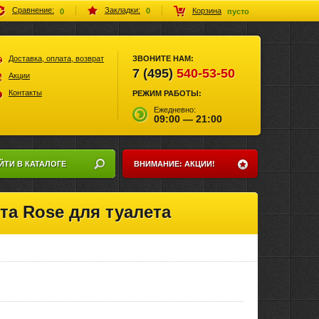
Закладки:
Сравнение:
Корзина
0
0
пусто
Доставка, оплата, возврат
ЗВОНИТЕ НАМ:
7 (495)
540-53-50
Акции
Контакты
РЕЖИМ РАБОТЫ:
Ежедневно:
09:00 — 21:00
ЙТИ В КАТАЛОГЕ
ВНИМАНИЕ: АКЦИИ!
та Rose для туалета