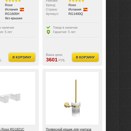
Рейтинг:
Rose
Бренд:
Rose
Испания
Страна:
Испания
RG1605H
Артикул:
RG1400Q
без крышки
и:
с полочкой
в наличии
Товар в наличии
ия: 5 лет
Гарантия: 5 лет
Ваша цена:
В КОРЗИНУ
В КОРЗИНУ
3601
Б.
РУБ.
к Rose RG1821C
Подвесной ершик для унитаза