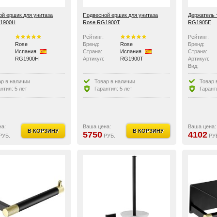
й ершик для унитаза
Подвесной ершик для унитаза
Держатель 
1900H
Rose RG1900T
RG1905E
Рейтинг:
Рейтинг:
Rose
Бренд:
Rose
Бренд:
Испания
Страна:
Испания
Страна:
RG1900H
Артикул:
RG1900T
Артикул:
Вид:
ар в наличии
Товар в наличии
Товар 
нтия: 5 лет
Гарантия: 5 лет
Гарант
на:
Ваша цена:
Ваша цена:
В КОРЗИНУ
В КОРЗИНУ
5750
4102
РУБ.
РУБ.
РУ