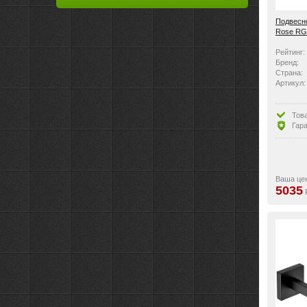
Подвесно
Rose RG
Рейтинг:
Бренд:
Страна:
Артикул:
Тов
Гара
Ваша це
5035