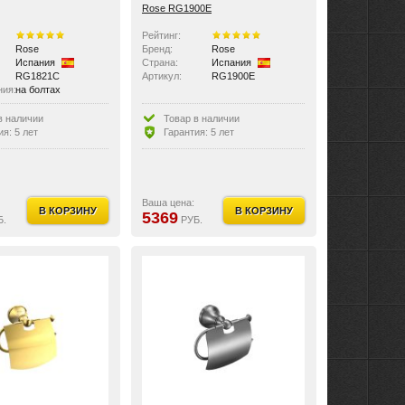
Rose RG1900E
Рейтинг:
Rose
Бренд:
Rose
Испания
Страна:
Испания
RG1821C
Артикул:
RG1900E
ния:
на болтах
зделия:
латунь
в наличии
Товар в наличии
ия: 5 лет
Гарантия: 5 лет
Ваша цена:
В КОРЗИНУ
В КОРЗИНУ
5369
Б.
РУБ.