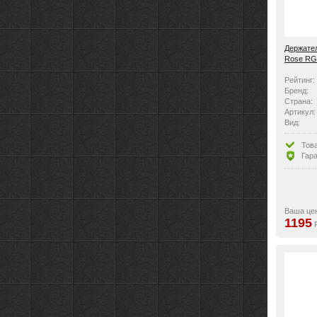
Держател
Rose RG
Рейтинг:
Бренд:
Страна:
Артикул:
Вид:
Тов
Гара
Ваша це
1195
Р