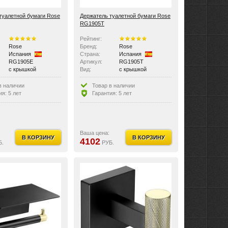
туалетной бумаги Rose
Держатель туалетной бумаги Rose
RG1905T
Рейтинг:
Rose
Бренд:
Rose
Испания
Страна:
Испания
RG1905E
Артикул:
RG1905T
с крышкой
Вид:
с крышкой
в наличии
Товар в наличии
ия: 5 лет
Гарантия: 5 лет
Ваша цена:
В КОРЗИНУ
В КОРЗИНУ
4102
Б.
РУБ.