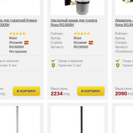
ь для туалетной бумаги
Настенный ершик для туалета
Держатель 
3005H
Rose RG3000H
Rose RG30
Рейтинг:
Рейтинг:
Rose
Бренд:
Rose
Бренд:
Испания
Страна:
Испания
Страна:
RG3005H
Артикул:
RG3000H
Артикул:
без крышки
Особенност
ар в наличии
Товар в наличии
Товар 
нтия: 5 лет
Гарантия: 5 лет
Гарант
на:
Ваша цена:
Ваша цена:
В КОРЗИНУ
В КОРЗИНУ
2234
2090
УБ.
РУБ.
РУ