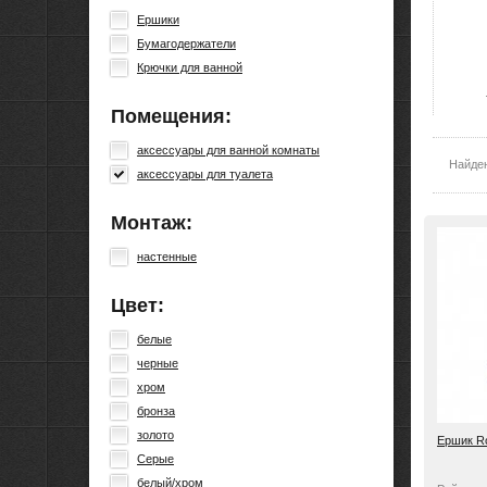
Ершики
Бумагодержатели
Крючки для ванной
Помещения:
аксессуары для ванной комнаты
Найде
аксессуары для туалета
Монтаж:
настенные
Цвет:
белые
черные
хром
бронза
золото
Ершик R
Серые
белый/хром