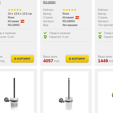
C
RG1805H
Рейтинг:
Рейтинг:
:
23 x 13.5 x 13.5 см
Бренд:
Rose
Бренд:
Rose
Страна:
Испания
Страна:
Испания
Артикул:
RG1805H
Артикул:
RG1805C
Вид:
без крышки
Тип крепле
без крышки
Особенности:
с полочкой
Материал и
ости:
с полочкой
ар в наличии
Товар в наличии
Товар 
нтия: 5 лет
Гарантия: 5 лет
Гарант
на:
Ваша цена:
Ваша цена:
В КОРЗИНУ
В КОРЗИНУ
4057
1449
РУБ.
РУБ.
РУ