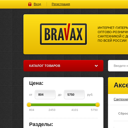
Вход
Регистрация
ИНТЕРНЕТ-ГИПЕР
ОПТОВО-РОЗНИЧН
САНТЕХНИКОЙ С 
ПО ВСЕЙ РОССИИ
Bravax Интернет-гипермаркет
оптово-розничной торговли
сантехникой с доставкой по
всей россии
КАТАЛОГ ТОВАРОВ
Цена:
Акс
от
до
руб.
Сантехни
804
2453
4101
5750
Сброс
Разделы: