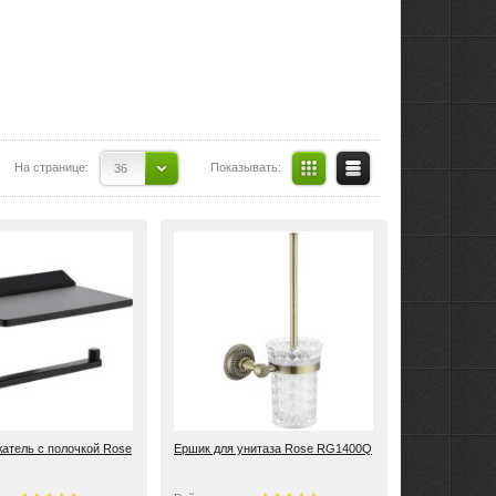
На странице:
Показывать:
36
атель с полочкой Rose
Ершик для унитаза Rose RG1400Q