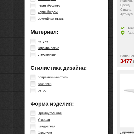
Рейтинг:
Бренд:
черный/золото
Страна:
черный/хром
Артикул:
оружейная сталь
Тов
Материал:
Гара
латунь
керамические
стеклянные
Ваша це
3477
Стилистика дизайна:
современный стиль
классика
ретро
Форма изделия:
Прямоугольная
Угловая
Квадратная
Держател
Округлая