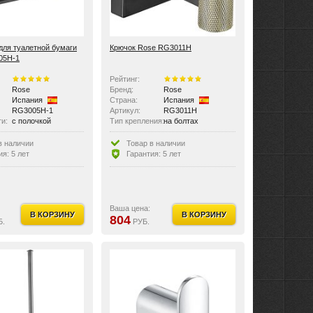
для туалетной бумаги
Крючок Rose RG3011H
05H-1
Рейтинг:
Rose
Бренд:
Rose
Испания
Страна:
Испания
RG3005H-1
Артикул:
RG3011H
и:
с полочкой
Тип крепления:
на болтах
Материал изделия:
латунь
в наличии
Товар в наличии
ия: 5 лет
Гарантия: 5 лет
Ваша цена:
В КОРЗИНУ
В КОРЗИНУ
804
Б.
РУБ.