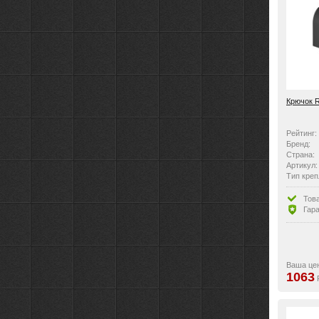
Крючок 
Рейтинг:
Бренд:
Страна:
Артикул:
Тип креп
Материал
Тов
Гара
Ваша це
1063