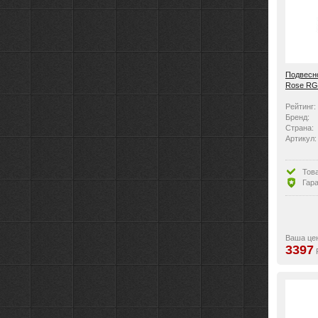
Подвесно
Rose RG
Рейтинг:
Бренд:
Страна:
Артикул:
Тов
Гара
Ваша це
3397