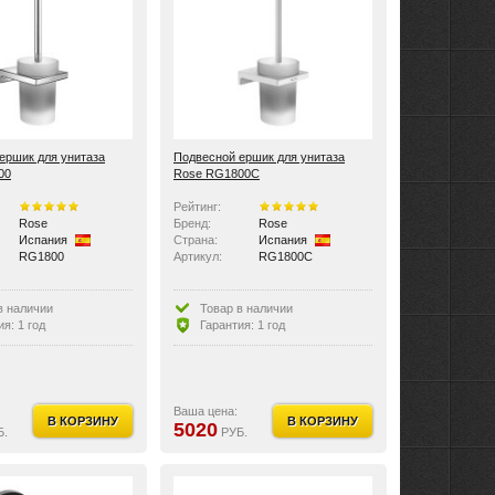
ершик для унитаза
Подвесной ершик для унитаза
00
Rose RG1800C
Рейтинг:
Rose
Бренд:
Rose
Испания
Страна:
Испания
RG1800
Артикул:
RG1800C
в наличии
Товар в наличии
я: 1 год
Гарантия: 1 год
Ваша цена:
В КОРЗИНУ
В КОРЗИНУ
5020
Б.
РУБ.