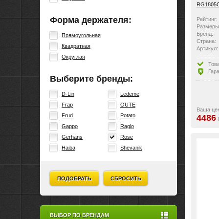
RG1805
Форма держателя:
Рейтинг:
Размеры
Бренд:
Прямоугольная
Страна:
Квадратная
Артикул:
Вид:
Округлая
Особенн
Тов
Гара
Выберите бренды:
D-Lin
Ledeme
Frap
OUTE
Ваша це
Frud
Potato
4486
Gappo
Raglo
Gerhans
Rose
Haiba
Shevanik
ПОДОБРАТЬ
СБРОСИТЬ
ВЫБОР ПО БРЕНДАМ