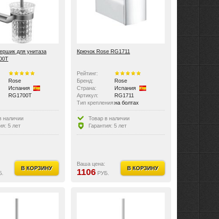
ершик для унитаза
Крючок Rose RG1711
00T
Рейтинг:
Rose
Бренд:
Rose
Испания
Страна:
Испания
RG1700T
Артикул:
RG1711
Тип крепления:
на болтах
Материал изделия:
латунь
в наличии
Товар в наличии
ия: 5 лет
Гарантия: 5 лет
Ваша цена:
В КОРЗИНУ
В КОРЗИНУ
1106
Б.
РУБ.