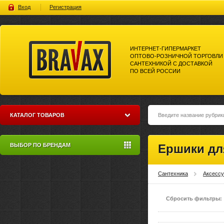
Вход
Регистрация
ИНТЕРНЕТ-ГИПЕРМАРКЕТ
ОПТОВО-РОЗНИЧНОЙ ТОРГОВЛИ
САНТЕХНИКОЙ С ДОСТАВКОЙ
ПО ВСЕЙ РОССИИ
Bravax Интернет-гипермаркет
оптово-розничной торговли
сантехникой с доставкой по
всей россии
КАТАЛОГ ТОВАРОВ
ВЫБОР ПО БРЕНДАМ
Ершики дл
Сантехника
Аксесс
Сбросить фильтры: