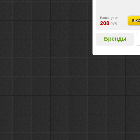
Ваша цена:
В К
208
РУБ.
Бренды