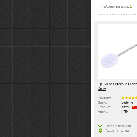
Найдено товаров:
1
Ершик без стакана Lede
Хром
Рейтинг:
Бренд:
Ledeme
Страна:
Китай
Артикул:
L754
Товар в наличии
Гарантия: 1 год