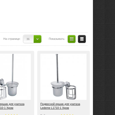
На странице:
Показывать:
36
ершик для унитаза
Подвесной ершик для унитаза
10-1 Хром
Ledeme L1710-1 Хром