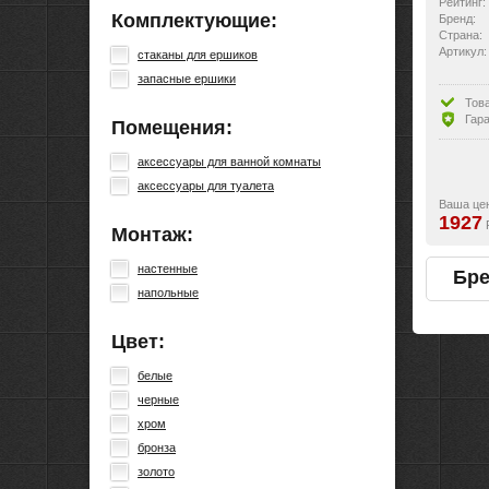
Рейтинг:
Комплектующие:
Бренд:
Страна:
Артикул:
стаканы для ершиков
запасные ершики
Тов
Гара
Помещения:
аксессуары для ванной комнаты
аксессуары для туалета
Ваша це
1927
Монтаж:
настенные
Бр
напольные
Цвет:
белые
черные
хром
бронза
золото