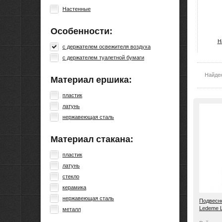
Настенные
Особенности:
Н
с держателем освежителя воздуха
с держателем туалетной бумаги
Найде
Материал ершика:
пластик
латунь
нержавеющая сталь
Материал стакана:
пластик
латунь
стекло
керамика
нержавеющая сталь
Подвесно
Ledeme 
металл