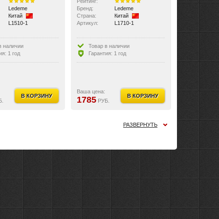
Рейтинг:
Ledeme
Бренд:
Ledeme
Китай
Страна:
Китай
L1510-1
Артикул:
L1710-1
в наличии
Товар в наличии
я: 1 год
Гарантия: 1 год
Ваша цена:
В КОРЗИНУ
В КОРЗИНУ
1785
Б.
РУБ.
РАЗВЕРНУТЬ