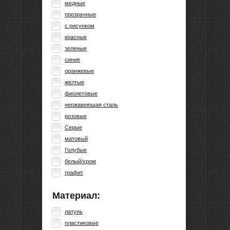
медные
прозрачные
с рисунком
красные
зеленые
синие
оранжевые
желтые
фиолетовые
нержавеющая сталь
розовые
Серые
матовый
Голубые
белый/хром
графит
Материал:
латунь
пластиковые