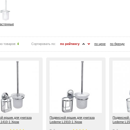
астенные
но товаров:
4
Сортировать по:
по рейтингу
по цене
по бренду
й ершик для унитаза
Подвесной ершик для унитаза
Подвесной 
L1410-1 Хром
Ledeme L1910-1 Хром
Ledeme L15