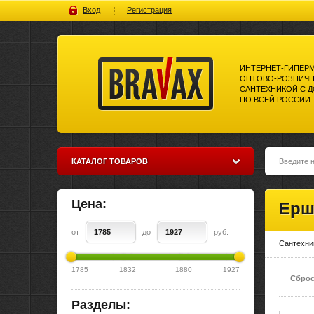
Вход
Регистрация
ИНТЕРНЕТ-ГИПЕР
ОПТОВО-РОЗНИЧН
САНТЕХНИКОЙ С 
ПО ВСЕЙ РОССИИ
Bravax Интернет-гипермаркет
оптово-розничной торговли
сантехникой с доставкой по
всей россии
КАТАЛОГ ТОВАРОВ
Цена:
Ерш
от
до
руб.
Сантехни
1785
1832
1880
1927
Сброс
Разделы: