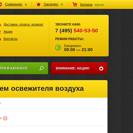
Закладки:
Сравнение:
Корзина
0
0
пусто
Доставка, оплата, возврат
ЗВОНИТЕ НАМ:
7 (495)
540-53-50
Акции
Контакты
РЕЖИМ РАБОТЫ:
Ежедневно:
09:00 — 21:00
ЙТИ В КАТАЛОГЕ
ВНИМАНИЕ: АКЦИИ!
ем освежителя воздуха
а
а
Удалить