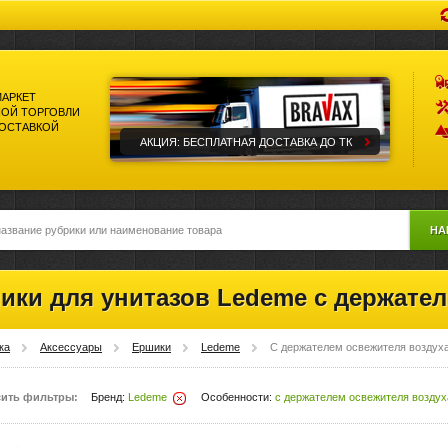
МАРКЕТ
ОЙ ТОРГОВЛИ
ДОСТАВКОЙ
АКЦИЯ: БЕСПЛАТНАЯ ДОСТАВКА ДО ТК
НА
ики для унитазов Ledeme с держател
ка
Аксессуары
Ершики
Ledeme
С держателем освежителя воздух
ить фильтры:
Бренд:
Ledeme
Особенности:
с держателем освежителя воздух
Удалить