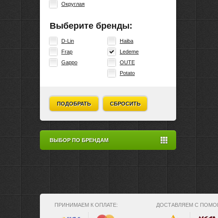
Округлая
Выберите бренды:
D-Lin
Haiba
Frap
Ledeme
Gappo
OUTE
Potato
ПОДОБРАТЬ
СБРОСИТЬ
ВЫБОР ПО БРЕНДАМ
ПРИНИМАЕМ К ОПЛАТЕ:
ДОСТАВЛЯЕМ С ПОМО