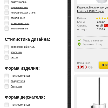
пластиковые
керамические
Подвесной ершик для ун
Ledeme L1910-2 Хром
нержавеющая сталь
стеклянные
Рейтинг:
Бренд:
Ledeme
металлические
Страна:
Китай
алюминиевые
Артикул:
L1910-2
Стилистика дизайна:
Товар в наличии
Гарантия: 1 год
современный стиль
классика
ретро
Ваша цена:
В К
1093
Форма изделия:
РУБ.
Прямоугольная
Квадратная
Округлая
Форма держателя:
Прямоугольная