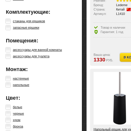
Рейтинг:
Бренд:
Ledeme
Страна:
Китай
Комплектующие:
Артикул:
L1410
стаканы для ершиков
Товар в наличии
запасные ершики
Гарантия: 1 год
Помещения:
аксессуары для ванной комнаты
Ваша цена:
аксессуары для туалета
В К
1330
РУБ.
Монтаж:
настенные
напольные
Цвет:
белые
черные
хром
бронза
Напольный ершик для ун