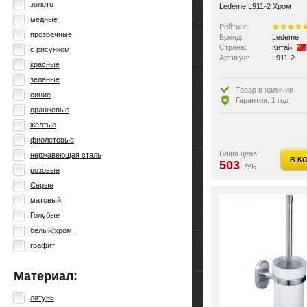
золото
Ledeme L911-2 Хром
медные
Рейтинг:
прозрачные
Бренд:
Ledeme
Страна:
Китай
с рисунком
Артикул:
L911-2
красные
зеленые
Товар в наличии
синие
Гарантия: 1 год
оранжевые
желтые
фиолетовые
Ваша цена:
нержавеющая сталь
В К
503
РУБ.
розовые
Серые
матовый
Голубые
белый/хром
графит
Материал:
латунь