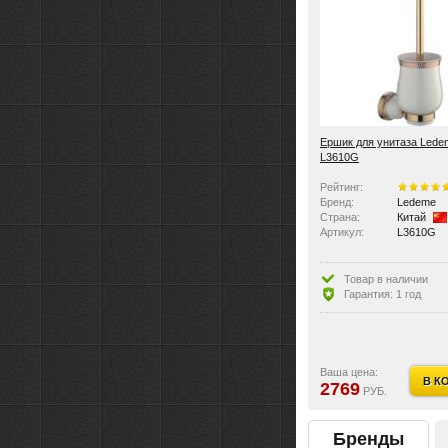
Ершик для унитаза Lede
L3610G
Рейтинг:
Бренд:
Ledeme
Страна:
Китай
Артикул:
L3610G
Товар в наличии
Гарантия: 1 год
Ваша цена:
В К
2769
РУБ.
Бренды