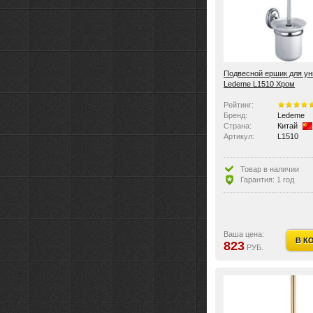
Подвесной ершик для ун
Ledeme L1510 Хром
Рейтинг:
Бренд:
Ledeme
Страна:
Китай
Артикул:
L1510
Товар в наличии
Гарантия: 1 год
Ваша цена:
В К
823
РУБ.