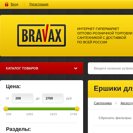
Вход
Регистрация
ИНТЕРНЕТ-ГИПЕРМАРКЕТ
ОПТОВО-РОЗНИЧНОЙ ТОРГОВЛИ
САНТЕХНИКОЙ С ДОСТАВКОЙ
ПО ВСЕЙ РОССИИ
Bravax Интернет-гипермаркет
оптово-розничной торговли
сантехникой с доставкой по
всей россии
КАТАЛОГ ТОВАРОВ
Цена:
Ершики дл
от
до
руб.
Сантехника
Аксесс
208
1062
1915
2769
Сбросить фильтры:
Разделы: