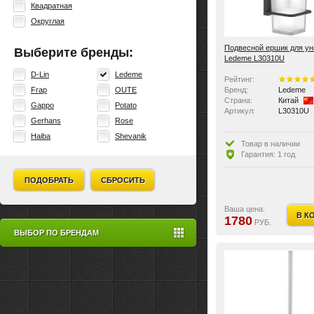
Квадратная
Округлая
Подвесной ершик для ун
Выберите бренды:
Ledeme L30310U
D-Lin
Ledeme
Рейтинг:
Бренд:
Ledeme
Frap
OUTE
Страна:
Китай
Gappo
Potato
Артикул:
L30310U
Gerhans
Rose
Haiba
Shevanik
Товар в наличии
Гарантия: 1 год
ПОДОБРАТЬ
СБРОСИТЬ
Ваша цена:
В К
1780
РУБ.
ВЫБОР ПО БРЕНДАМ