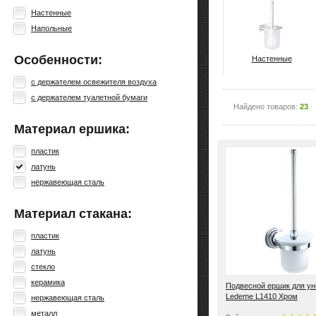
Настенные
Напольные
Особенности:
Настенные
с держателем освежителя воздуха
с держателем туалетной бумаги
Найдено товаров:
23
Материал ершика:
пластик
латунь
нержавеющая сталь
Материал стакана:
пластик
латунь
стекло
керамика
Подвесной ершик для ун
Ledeme L1410 Хром
нержавеющая сталь
металл