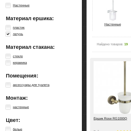
Настенные
Материал ершика:
Настенные
пластик
латунь
Найдено товаров:
19
Материал стакана:
стекло
керамика
Помещения:
аксессуары для туалета
Монтаж:
настенные
Ершик Rose RG1000Q
Цвет:
белые