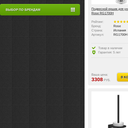
Подвесной ершик для ун
ВЫБОР ПО БРЕНДАМ
Rose RG1700H
Рейтинг:
Бренд:
Rose
Страна:
Испания
Артикул:
RG1700H
Товар в наличии
Гарантия: 5 лет
Ваша цена:
В К
3308
РУБ.