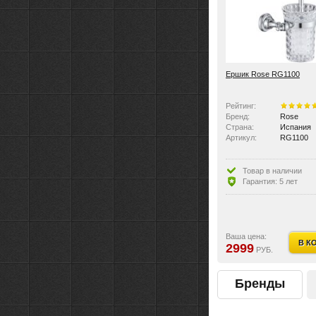
Ершик Rose RG1100
Рейтинг:
Бренд:
Rose
Страна:
Испания
Артикул:
RG1100
Товар в наличии
Гарантия: 5 лет
Ваша цена:
В К
2999
РУБ.
Бренды