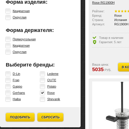
Форма изделия:
Rose RG1900H
Квадратная
Рейтинг:
Бренд:
Rose
Округлая
Страна:
Испания
Артикул:
RG1900H
Форма держателя:
Товар в наличии
Прямоугольная
Гарантия: 5 лет
Квадратная
Округлая
Выберите бренды:
Ваша цена:
В К
5035
РУБ.
D-Lin
Ledeme
Frap
OUTE
Gappo
Potato
Gerhans
Rose
Haiba
Shevanik
ПОДОБРАТЬ
СБРОСИТЬ