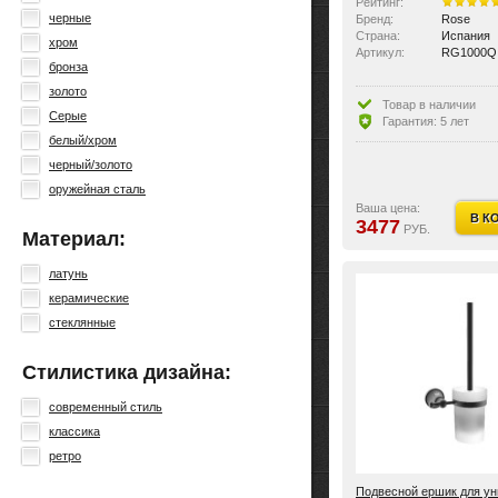
Рейтинг:
черные
Бренд:
Rose
Страна:
Испания
хром
Артикул:
RG1000Q
бронза
золото
Товар в наличии
Серые
Гарантия: 5 лет
белый/хром
черный/золото
оружейная сталь
Ваша цена:
В К
3477
РУБ.
Материал:
латунь
керамические
стеклянные
Стилистика дизайна:
современный стиль
классика
ретро
Подвесной ершик для ун