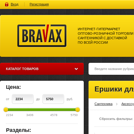
Вход
Регистрация
ИНТЕРНЕТ-ГИПЕРМАРКЕТ
ОПТОВО-РОЗНИЧНОЙ ТОРГОВЛИ
САНТЕХНИКОЙ С ДОСТАВКОЙ
ПО ВСЕЙ РОССИИ
Bravax Интернет-гипермаркет
оптово-розничной торговли
сантехникой с доставкой по
всей россии
КАТАЛОГ ТОВАРОВ
Цена:
Ершики дл
от
до
руб.
Сантехника
Аксесс
2234
3406
4578
5750
Сбросить фильтры:
Разделы: