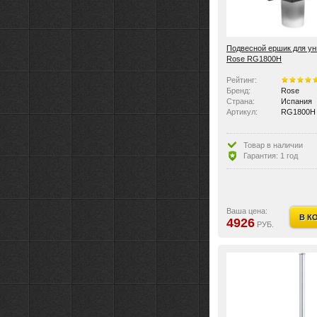
Подвесной ершик для ун
Rose RG1800H
Рейтинг:
Бренд:
Rose
Страна:
Испания
Артикул:
RG1800H
Товар в наличии
Гарантия: 1 год
Ваша цена:
В К
4926
РУБ.