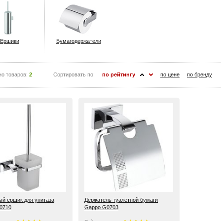
Ершики
Бумагодержатели
но товаров:
2
Сортировать по:
по рейтингу
по цене
по бренду
ый ершик для унитаза
Держатель туалетной бумаги
0710
Gappo G0703