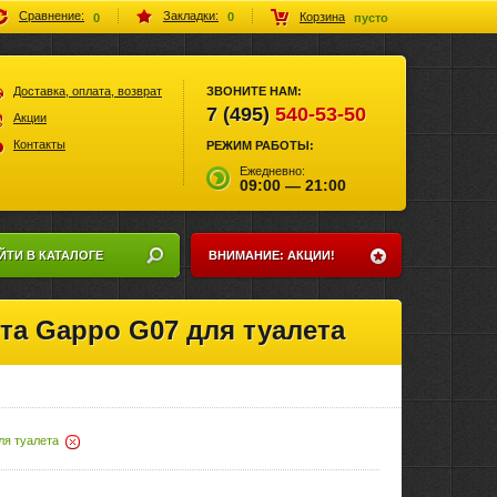
Закладки:
Сравнение:
Корзина
0
0
пусто
Доставка, оплата, возврат
ЗВОНИТЕ НАМ:
7 (495)
540-53-50
Акции
Контакты
РЕЖИМ РАБОТЫ:
Ежедневно:
09:00 — 21:00
ЙТИ В КАТАЛОГЕ
ВНИМАНИЕ: АКЦИИ!
та Gappo G07 для туалета
ля туалета
Удалить