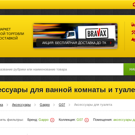
МАРКЕТ
ОЙ ТОРГОВЛИ
ДОСТАВКОЙ
АКЦИЯ: БЕСПЛАТНАЯ ДОСТАВКА ДО ТК
НА
ессуары для ванной комнаты и туале
ка
Аксессуары
Gappo
G07
Аксессуары для туалета
ить фильтры:
Бренд:
Gappo
Коллекция:
G07
Помещения:
аксессуары д
Удалить
Удалить