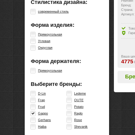
Рейтинг:
Стилистика дизайна:
Бренд:
Страна:
современный стиль
Артикул:
Форма изделия:
Тов
Гара
Прямоугольная
Угловая
Округлая
Ваша це
Форма держателя:
4775
Прямоугольная
Бр
Выберите бренды:
D-Lin
Ledeme
Frap
OUTE
Frud
Potato
Gappo
Raglo
Gerhans
Rose
Haiba
Shevanik