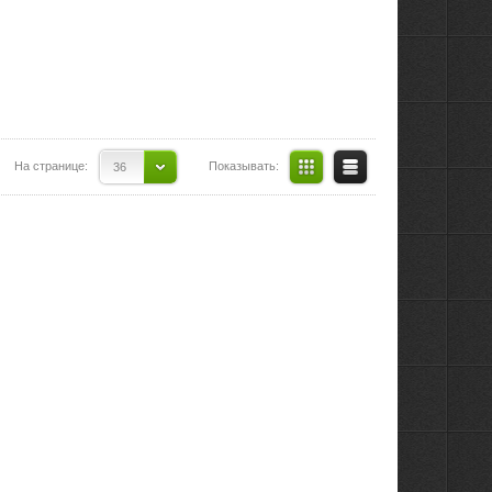
На странице:
Показывать:
36