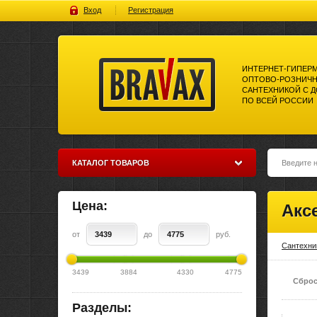
Вход
Регистрация
ИНТЕРНЕТ-ГИПЕР
ОПТОВО-РОЗНИЧН
САНТЕХНИКОЙ С 
ПО ВСЕЙ РОССИИ
Bravax Интернет-гипермаркет
оптово-розничной торговли
сантехникой с доставкой по
всей россии
КАТАЛОГ ТОВАРОВ
Цена:
Акс
от
до
руб.
Сантехни
3439
3884
4330
4775
Сброс
Разделы: