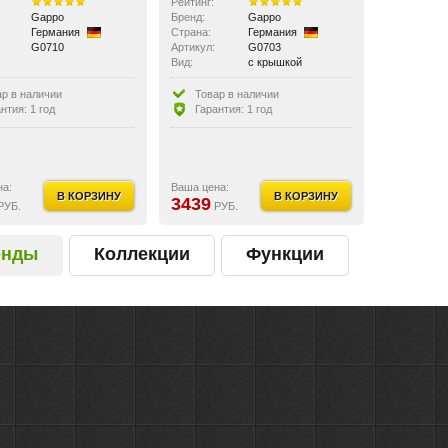
Рейтинг:
Gappo
Бренд:
Gappo
Германия
Страна:
Германия
G0710
Артикул:
G0703
Вид:
с крышкой
ар в наличии
Товар в наличии
нтия: 1 год
Гарантия: 1 год
на:
Ваша цена:
В КОРЗИНУ
В КОРЗИНУ
3439
РУБ.
РУБ.
енды
Коллекции
Функции