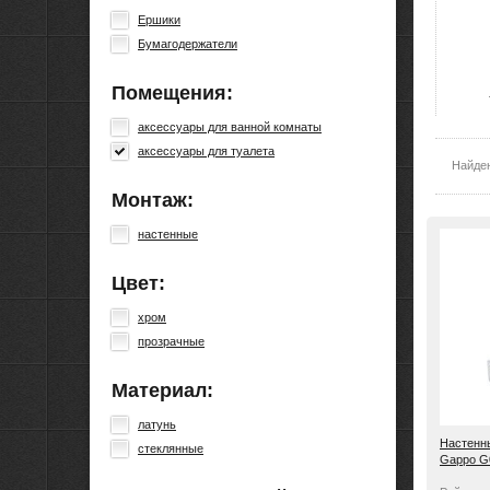
Ершики
Бумагодержатели
Помещения:
аксессуары для ванной комнаты
аксессуары для туалета
Найде
Монтаж:
настенные
Цвет:
хром
прозрачные
Материал:
латунь
Настенн
стеклянные
Gappo G