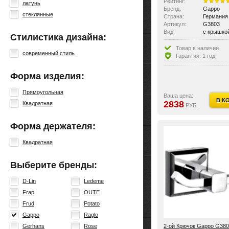
Рейтинг:
латунь
Бренд:
Gappo
стеклянные
Страна:
Германия
Артикул:
G3803
Вид:
с крышко
Стилистика дизайна:
Товар в наличии
современный стиль
Гарантия: 1 год
Форма изделия:
Прямоугольная
Ваша цена:
В К
2838
Квадратная
РУБ.
Форма держателя:
Квадратная
Выберите бренды:
D-Lin
Ledeme
Frap
OUTE
Frud
Potato
Gappo
Raglo
2-ой Крючок Gappo G380
Gerhans
Rose