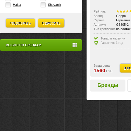
Haiba
Shevanik
Рейтинг:
Бренд:
Gappo
Страна:
Германия
ПОДОБРАТЬ
СБРОСИТЬ
Артикул:
G3805-2
Тип крепления:
на болтах
Материал изделия:
латунь
Товар в наличии
Гарантия: 1 год
ВЫБОР ПО БРЕНДАМ
Ваша цена:
В К
1560
РУБ.
Бренды