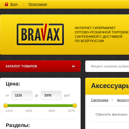
Вход
Регистрация
ИНТЕРНЕТ-ГИПЕРМАРКЕТ
ОПТОВО-РОЗНИЧНОЙ ТОРГОВЛИ
САНТЕХНИКОЙ С ДОСТАВКОЙ
ПО ВСЕЙ РОССИИ
Bravax Интернет-гипермаркет
оптово-розничной торговли
сантехникой с доставкой по
всей россии
КАТАЛОГ ТОВАРОВ
Цена:
Аксессуар
от
до
руб.
Сантехника
Аксесс
1215
1933
2652
3370
Сбросить фильтры:
Разделы: