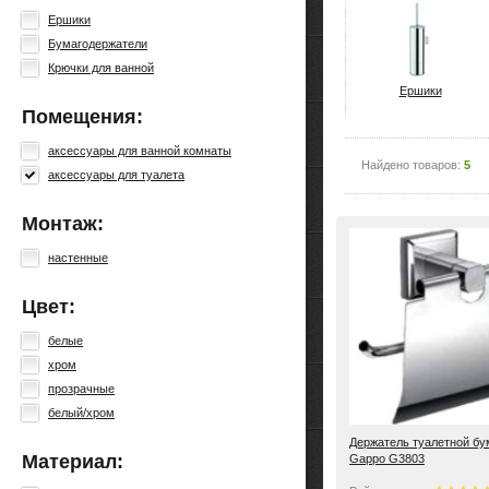
Ершики
Бумагодержатели
Крючки для ванной
Ершики
Помещения:
аксессуары для ванной комнаты
Найдено товаров:
5
аксессуары для туалета
Монтаж:
настенные
Цвет:
белые
хром
прозрачные
белый/хром
Держатель туалетной бу
Материал:
Gappo G3803